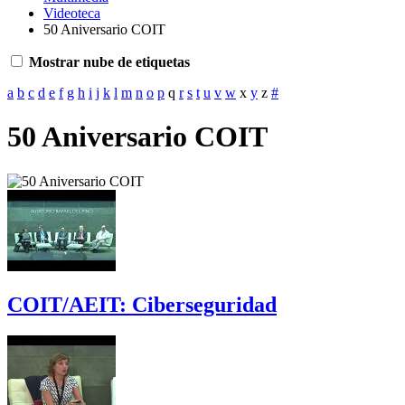
Videoteca
50 Aniversario COIT
Mostrar nube de etiquetas
a
b
c
d
e
f
g
h
i
j
k
l
m
n
o
p
q
r
s
t
u
v
w
x
y
z
#
50 Aniversario COIT
COIT/AEIT: Ciberseguridad