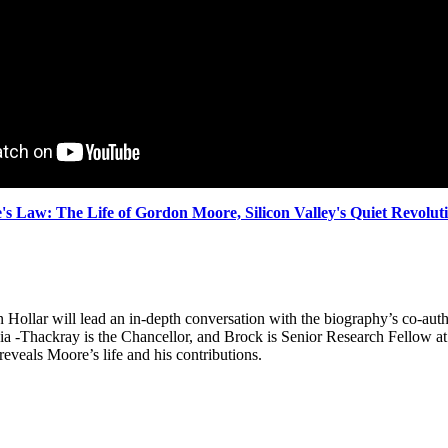
s Law: The Life of Gordon Moore, Silicon Valley's Quiet Revolut
ollar will lead an in-depth conversation with the biography’s co-au
ia -Thackray is the Chancellor, and Brock is Senior Research Fellow at
reveals Moore’s life and his contributions.