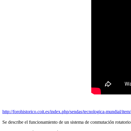
http://forohistorico.coit.es/index.php/sendas/tecnologica-mundial/item
Se describe el funcionamiento de un sistema de conmutación rotatorio 