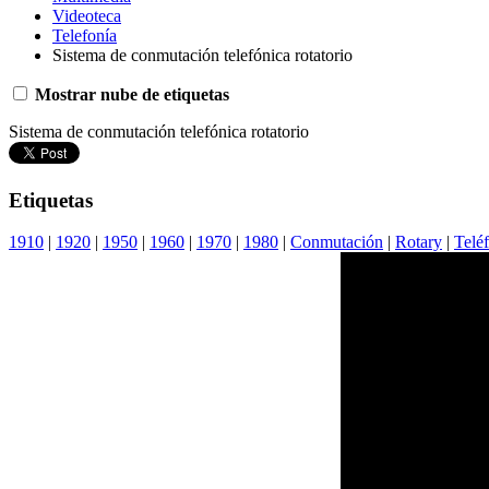
Videoteca
Telefonía
Sistema de conmutación telefónica rotatorio
Mostrar nube de etiquetas
Sistema de conmutación telefónica rotatorio
Etiquetas
1910
|
1920
|
1950
|
1960
|
1970
|
1980
|
Conmutación
|
Rotary
|
Telé