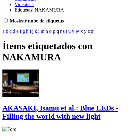
Videoteca
Etiquetas: NAKAMURA
Mostrar nube de etiquetas
a
b
c
d
e
f
g
h
i
j
k
l
m
n
o
p
q
r
s
t
u
v
w
x
y
z
#
Ítems etiquetados con
NAKAMURA
AKASAKI, Isamu et al.: Blue LEDs -
Filling the world with new light