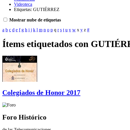
Videoteca
Etiquetas: GUTIÉRREZ
Mostrar nube de etiquetas
a
b
c
d
e
f
g
h
i
j
k
l
m
n
o
p
q
r
s
t
u
v
w
x
y
z
#
Ítems etiquetados con GUTIÉ
Colegiados de Honor 2017
Foro Histórico
de las Telecomunicaciones