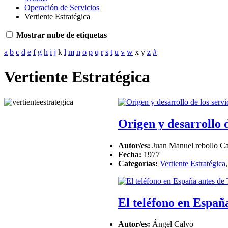
Operación de Servicios
Vertiente Estratégica
Mostrar nube de etiquetas
a
b
c
d
e
f
g
h
i
j
k
l
m
n
o
p
q
r
s
t
u
v
w
x
y
z
#
Vertiente Estratégica
Origen y desarrollo d
Autor/es:
Juan Manuel rebollo Cas
Fecha:
1977
Categorías:
Vertiente Estratégica
El teléfono en Españ
Autor/es:
Ángel Calvo