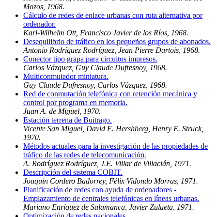
Mozos, 1968.
Cálculo de redes de enlace urbanas con ruta alternativa por
ordenador.
Karl-Wilhelm Ott, Francisco Javier de los Ríos, 1968.
Desequilibrio de tráfico en los pequeños grupos de abonados.
Antonio Rodríguez Rodríguez, Jean Pierre Dartois, 1968.
Conector tipo grapa para circuitos impresos.
Carlos Vázquez, Guy Claude Dufresnoy, 1968.
Multiconmutador miniatura.
Guy Claude Dufresnoy, Carlos Vázquez, 1968.
Red de conmutación telefónica con retención mecánica y
control por programa en memoria.
Juan A. de Miguel, 1970.
Estación terrena de Buitrago.
Vicente San Miguel, David E. Hershberg, Henry E. Struck,
1970.
Métodos actuales para la investigación de las propiedades de
tráfico de las redes de telecomunicación.
A. Rodríguez Rodríguez, J.E. Villar de Villacián, 1971.
Descripción del sistema COBIT.
Joaquín Cordero Badorrey, Félix Vidondo Morras, 1971.
Planificación de redes con ayuda de ordenadores -
Emplazamiento de centrales telefónicas en líneas urbanas.
Mariano Enríquez de Salamanca, Javier Zulueta, 1971.
Optimización de redes nacionales.