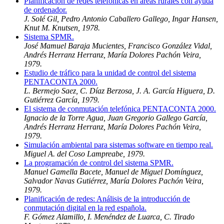
Planificación de redes telefónicas en áreas rurales con ayuda
de ordenador.
J. Solé Gil, Pedro Antonio Caballero Gallego, Ingar Hansen,
Knut M. Knutsen, 1978.
Sistema SPMR.
José Mamuel Baraja Mucientes, Francisco González Vidal,
Andrés Herranz Herranz, María Dolores Pachón Veira,
1979.
Estudio de tráfico para la unidad de control del sistema
PENTACONTA 2000.
L. Bermejo Saez, C. Díaz Berzosa, J. A. García Higuera, D.
Gutiérrez García, 1979.
El sistema de conmutación telefónica PENTACONTA 2000.
Ignacio de la Torre Agua, Juan Gregorio Gallego García,
Andrés Herranz Herranz, María Dolores Pachón Veira,
1979.
Simulación ambiental para sistemas software en tiempo real.
Miguel A. del Coso Lampreabe, 1979.
La programación de control del sistema SPMR.
Manuel Gamella Bacete, Manuel de Miguel Domínguez,
Salvador Navas Gutiérrez, María Dolores Pachón Veira,
1979.
Planificación de redes: Análisis de la introducción de
conmutación digital en la red española.
F. Gómez Alamillo, I. Menéndez de Luarca, C. Tirado