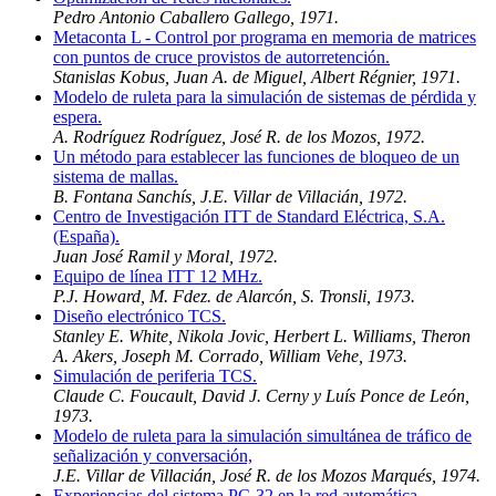
Pedro Antonio Caballero Gallego, 1971.
Metaconta L - Control por programa en memoria de matrices
con puntos de cruce provistos de autorretención.
Stanislas Kobus, Juan A. de Miguel, Albert Régnier, 1971.
Modelo de ruleta para la simulación de sistemas de pérdida y
espera.
A. Rodríguez Rodríguez, José R. de los Mozos, 1972.
Un método para establecer las funciones de bloqueo de un
sistema de mallas.
B. Fontana Sanchís, J.E. Villar de Villacián, 1972.
Centro de Investigación ITT de Standard Eléctrica, S.A.
(España).
Juan José Ramil y Moral, 1972.
Equipo de línea ITT 12 MHz.
P.J. Howard, M. Fdez. de Alarcón, S. Tronsli, 1973.
Diseño electrónico TCS.
Stanley E. White, Nikola Jovic, Herbert L. Williams, Theron
A. Akers, Joseph M. Corrado, William Vehe, 1973.
Simulación de periferia TCS.
Claude C. Foucault, David J. Cerny y Luís Ponce de León,
1973.
Modelo de ruleta para la simulación simultánea de tráfico de
señalización y conversación,
J.E. Villar de Villacián, José R. de los Mozos Marqués, 1974.
Experiencias del sistema PC-32 en la red automática