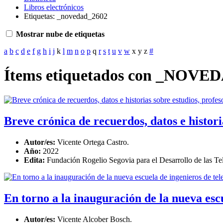
Libros electrónicos
Etiquetas: _novedad_2602
Mostrar nube de etiquetas
a
b
c
d
e
f
g
h
i
j
k
l
m
n
o
p
q
r
s
t
u
v
w
x
y
z
#
Ítems etiquetados con _NOVE
Breve crónica de recuerdos, datos e histori
Autor/es:
Vicente Ortega Castro.
Año:
2022
Edita:
Fundación Rogelio Segovia para el Desarrollo de las
En torno a la inauguración de la nueva esc
Autor/es:
Vicente Alcober Bosch.