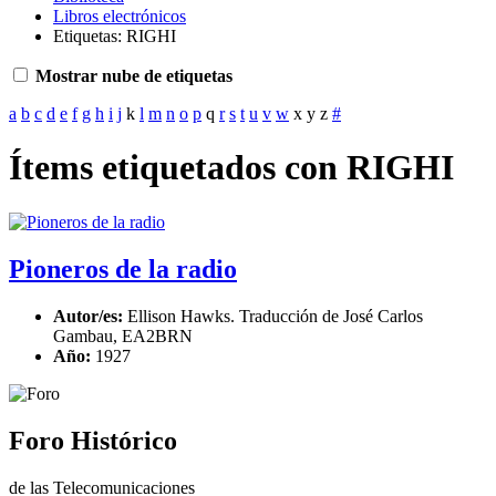
Libros electrónicos
Etiquetas: RIGHI
Mostrar nube de etiquetas
a
b
c
d
e
f
g
h
i
j
k
l
m
n
o
p
q
r
s
t
u
v
w
x
y
z
#
Ítems etiquetados con RIGHI
Pioneros de la radio
Autor/es:
Ellison Hawks. Traducción de José Carlos
Gambau, EA2BRN
Año:
1927
Foro Histórico
de las Telecomunicaciones