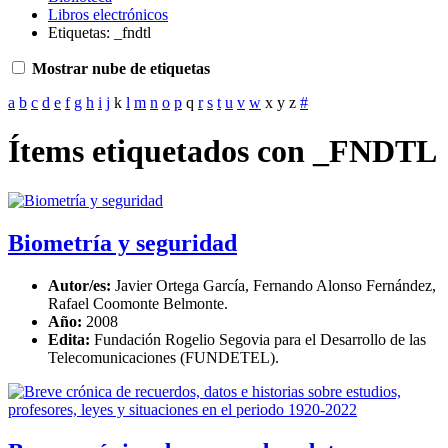
Libros electrónicos
Etiquetas: _fndtl
Mostrar nube de etiquetas
a
b
c
d
e
f
g
h
i
j
k
l
m
n
o
p
q
r
s
t
u
v
w
x
y
z
#
Ítems etiquetados con _FNDTL
Biometría y seguridad
Autor/es:
Javier Ortega García, Fernando Alonso Fernández,
Rafael Coomonte Belmonte.
Año:
2008
Edita:
Fundación Rogelio Segovia para el Desarrollo de las
Telecomunicaciones (FUNDETEL).