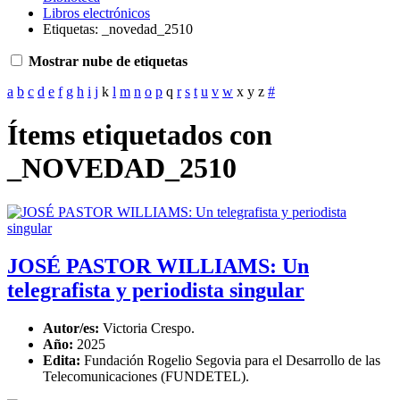
Libros electrónicos
Etiquetas: _novedad_2510
Mostrar nube de etiquetas
a
b
c
d
e
f
g
h
i
j
k
l
m
n
o
p
q
r
s
t
u
v
w
x
y
z
#
Ítems etiquetados con
_NOVEDAD_2510
JOSÉ PASTOR WILLIAMS: Un
telegrafista y periodista singular
Autor/es:
Victoria Crespo.
Año:
2025
Edita:
Fundación Rogelio Segovia para el Desarrollo de las
Telecomunicaciones (FUNDETEL).