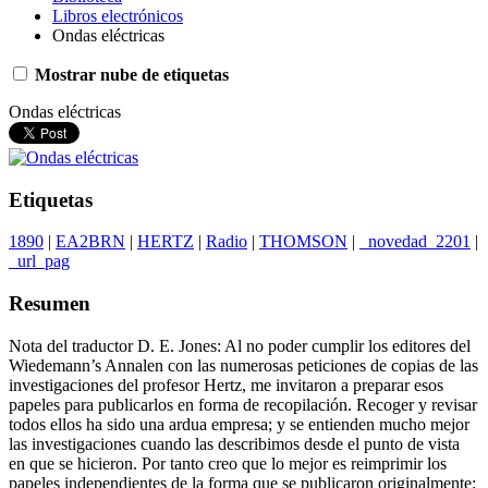
Libros electrónicos
Ondas eléctricas
Mostrar nube de etiquetas
Ondas eléctricas
Etiquetas
1890
|
EA2BRN
|
HERTZ
|
Radio
|
THOMSON
|
_novedad_2201
|
_url_pag
Resumen
Nota del traductor D. E. Jones: Al no poder cumplir los editores del
Wiedemann’s Annalen con las numerosas peticiones de copias de las
investigaciones del profesor Hertz, me invitaron a preparar esos
papeles para publicarlos en forma de recopilación. Recoger y revisar
todos ellos ha sido una ardua empresa; y se entienden mucho mejor
las investigaciones cuando las describimos desde el punto de vista
en que se hicieron. Por tanto creo que lo mejor es reimprimir los
papeles independientes de la forma que se publicaron originalmente;