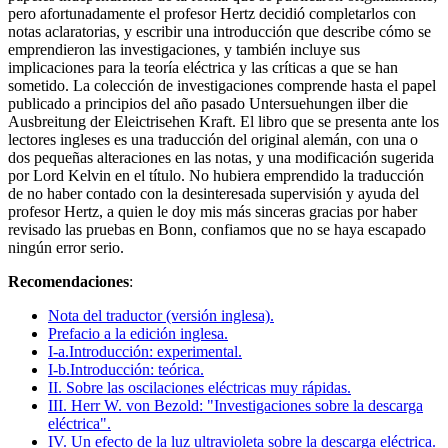
pero afortunadamente el profesor Hertz decidió completarlos con
notas aclaratorias, y escribir una introducción que describe cómo se
emprendieron las investigaciones, y también incluye sus
implicaciones para la teoría eléctrica y las críticas a que se han
sometido. La colección de investigaciones comprende hasta el papel
publicado a principios del año pasado Untersuehungen ilber die
Ausbreitung der Eleictrisehen Kraft. El libro que se presenta ante los
lectores ingleses es una traducción del original alemán, con una o
dos pequeñas alteraciones en las notas, y una modificación sugerida
por Lord Kelvin en el título. No hubiera emprendido la traducción
de no haber contado con la desinteresada supervisión y ayuda del
profesor Hertz, a quien le doy mis más sinceras gracias por haber
revisado las pruebas en Bonn, confiamos que no se haya escapado
ningún error serio.
Recomendaciones
:
Nota del traductor (versión inglesa).
Prefacio a la edición inglesa.
I-a.Introducción: experimental.
I-b.Introducción: teórica.
II. Sobre las oscilaciones eléctricas muy rápidas.
III. Herr W. von Bezold: "Investigaciones sobre la descarga
eléctrica".
IV. Un efecto de la luz ultravioleta sobre la descarga eléctrica.