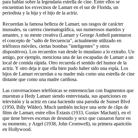
para hablar sobre la legendaria estrella de cine. Entre ellos se
encuentran los exvecinos de Lamarr en el sur de Florida, un
periodista y la hija y el hijo de la actriz.
Recuerdan la famosa belleza de Lamarr, sus rasgos de carácter
inusuales, su carrera cinematográfica, sus numerosos maridos y
amantes, y su mente creativa (Lamarr y George Antheil patentaron
el concepto de "salto de frecuencia", actualmente utilizado en
teléfonos móviles, ciertas bombas "inteligentes" y otros
dispositivos). Los recuerdos van desde lo mundano a lo extraño. Un
amigo, por ejemplo, menciona una de las escapadas de Lamarr a un
local de comida rápida. Otro recuerda el sentido del humor de la
actriz. Y otro deja ir que ella bien pudo haber sido una espía. Los
hijos de Lamarr recuerdan a su madre más como una estrella de cine
distante que como una madre cariñosa.
Las conversaciones telefónicas se entremezclan con fragmentos que
muestran a Hedy Lamarr siendo entrevistada, sus apariciones en
televisión y la actriz en casa haciendo una parodia de Sunset Blvd
(1950, Billy Wilder). Misch también incluye una serie de clips de
films de Lamarr, entre ellos Éxtasis (1933, Gustav Machatý), en el
que tiene breves escenas de desnudo y sexo que causaron furor en
su momento, y Argel (1938, John Cromwell), su primera aparición
en Hollywood.