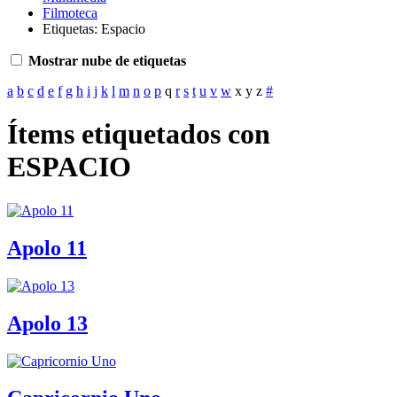
Filmoteca
Etiquetas: Espacio
Mostrar nube de etiquetas
a
b
c
d
e
f
g
h
i
j
k
l
m
n
o
p
q
r
s
t
u
v
w
x
y
z
#
Ítems etiquetados con
ESPACIO
Apolo 11
Apolo 13