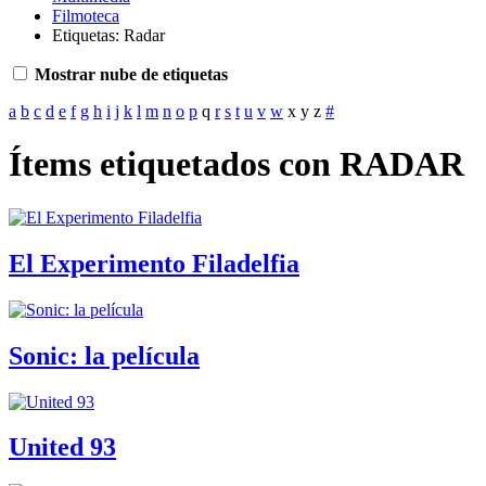
Filmoteca
Etiquetas: Radar
Mostrar nube de etiquetas
a
b
c
d
e
f
g
h
i
j
k
l
m
n
o
p
q
r
s
t
u
v
w
x
y
z
#
Ítems etiquetados con RADAR
El Experimento Filadelfia
Sonic: la película
United 93