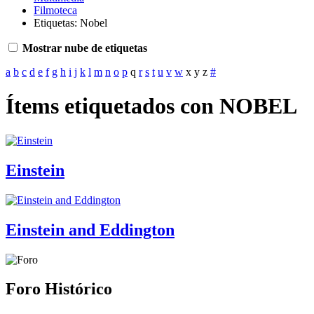
Filmoteca
Etiquetas: Nobel
Mostrar nube de etiquetas
a
b
c
d
e
f
g
h
i
j
k
l
m
n
o
p
q
r
s
t
u
v
w
x
y
z
#
Ítems etiquetados con NOBEL
Einstein
Einstein and Eddington
Foro Histórico