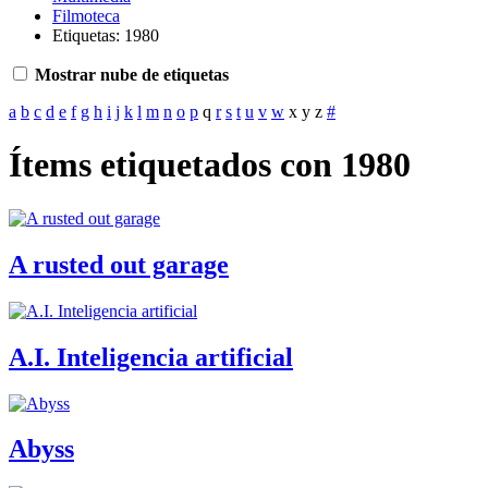
Filmoteca
Etiquetas: 1980
Mostrar nube de etiquetas
a
b
c
d
e
f
g
h
i
j
k
l
m
n
o
p
q
r
s
t
u
v
w
x
y
z
#
Ítems etiquetados con 1980
A rusted out garage
A.I. Inteligencia artificial
Abyss