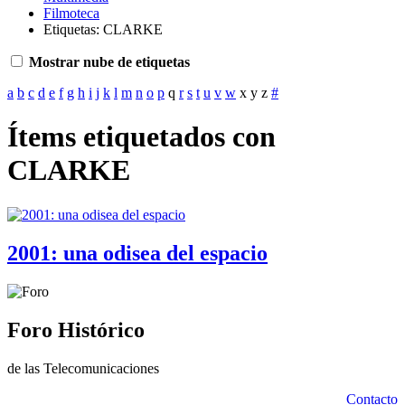
Filmoteca
Etiquetas: CLARKE
Mostrar nube de etiquetas
a
b
c
d
e
f
g
h
i
j
k
l
m
n
o
p
q
r
s
t
u
v
w
x
y
z
#
Ítems etiquetados con
CLARKE
2001: una odisea del espacio
Foro Histórico
de las Telecomunicaciones
Contacto