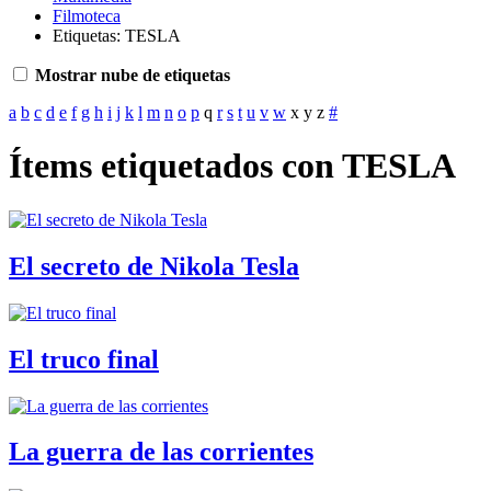
Filmoteca
Etiquetas: TESLA
Mostrar nube de etiquetas
a
b
c
d
e
f
g
h
i
j
k
l
m
n
o
p
q
r
s
t
u
v
w
x
y
z
#
Ítems etiquetados con TESLA
El secreto de Nikola Tesla
El truco final
La guerra de las corrientes