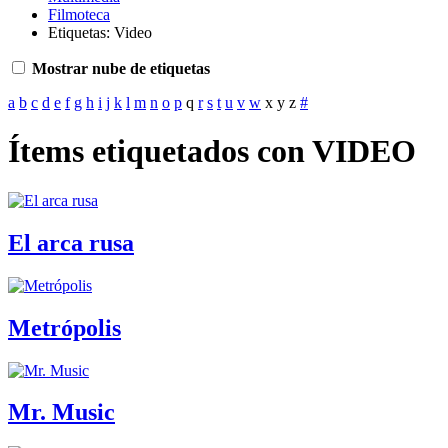
Filmoteca
Etiquetas: Video
Mostrar nube de etiquetas
a
b
c
d
e
f
g
h
i
j
k
l
m
n
o
p
q
r
s
t
u
v
w
x
y
z
#
Ítems etiquetados con VIDEO
El arca rusa
Metrópolis
Mr. Music