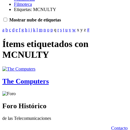
Filmoteca
Etiquetas: MCNULTY
Mostrar nube de etiquetas
a
b
c
d
e
f
g
h
i
j
k
l
m
n
o
p
q
r
s
t
u
v
w
x
y
z
#
Ítems etiquetados con
MCNULTY
The Computers
Foro Histórico
de las Telecomunicaciones
Contacto