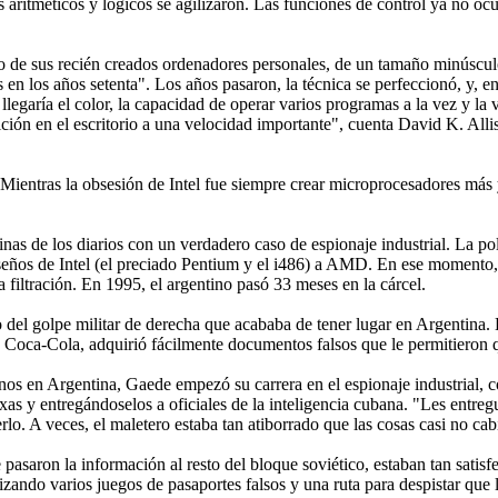
s aritméticos y lógicos se agilizaron. Las funciones de control ya no ocu
tro de sus recién creados ordenadores personales, de un tamaño minúscu
s en los años setenta". Los años pasaron, la técnica se perfeccionó, y, e
egaría el color, la capacidad de operar varios programas a la vez y la v
ición en el escritorio a una velocidad importante", cuenta David K. Alli
 Mientras la obsesión de Intel fue siempre crear microprocesadores más
ginas de los diarios con un verdadero caso de espionaje industrial. La p
seños de Intel (el preciado Pentium y el i486) a AMD. En ese moment
a filtración. En 1995, el argentino pasó 33 meses en la cárcel.
del golpe militar de derecha que acababa de tener lugar en Argentina. 
ra Coca-Cola, adquirió fácilmente documentos falsos que le permitieron 
os en Argentina, Gaede empezó su carrera en el espionaje industrial, c
s y entregándoselos a oficiales de la inteligencia cubana. "Les entre
erlo. A veces, el maletero estaba tan atiborrado que las cosas casi no cab
pasaron la información al resto del bloque soviético, estaban tan satis
ilizando varios juegos de pasaportes falsos y una ruta para despistar q