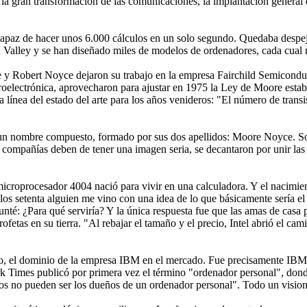
a gran transformación de las comunicaciones, la implantación general de 
capaz de hacer unos 6.000 cálculos en un solo segundo. Quedaba despej
 Valley y se han diseñado miles de modelos de ordenadores, cada cual 
y Robert Noyce dejaron su trabajo en la empresa Fairchild Semicondu
croelectrónica, aprovecharon para ajustar en 1975 la Ley de Moore esta
a línea del estado del arte para los años venideros: "El número de tran
a un nombre compuesto, formado por sus dos apellidos: Moore Noyce. So
as compañías deben de tener una imagen seria, se decantaron por unir las
l microprocesador 4004 nació para vivir en una calculadora. Y el nacimi
 los setenta alguien me vino con una idea de lo que básicamente sería 
té: ¿Para qué serviría? Y la única respuesta fue que las amas de casa p
profetas en su tierra. "Al rebajar el tamaño y el precio, Intel abrió el 
po, el dominio de la empresa IBM en el mercado. Fue precisamente IBM q
 Times publicó por primera vez el término "ordenador personal", dond
ios no pueden ser los dueños de un ordenador personal". Todo un visio