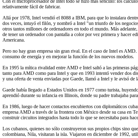
Con el microprocesador de Intel todo se hizo más sencillo: los cálculo
relativamente fácil de fabricar.
Allá por 1978, Intel vendió el 8088 a IBM, para que lo instalara den
dos veces, intuyó el filón, y nombró a Intel "un triunfo de los negocio
otros tantos millones de ordenadores en todo el mundo. Más adelante, ll
de tener un ordenador con pantalla a color por vez primera y hacer ed
Americana.
Pero no hay gran empresa sin gran rival. En el caso de Intel es AMD.
consumo de energía y en mejorar la función de los nuevos modelos.
En 1995 la mítica rivalidad entre AMD e Intel saltó a las primeras pá
tanto para AMD como para Intel y que en 1993 intentó vender dos di
y una oferta de venta enviadas por Gaede, llamó a Intel y le avisó de l
Gaede había llegado a Estados Unidos en 1977 como turista, huyendo 
aprendió durante su infancia en Illinois, donde su padre trabajaba pa
En 1986, luego de hacer contactos encubiertos con diplomáticos cuban
empresa AMD a través de la frontera con México desde su casa en Texa
construir circuitos integrados hasta todo lo que se necesitaba para hac
Los cubanos, quienes no sólo construyeron sus propios chips sino que 
colombiana, Nila, visitaran la isla. Viajaron en diciembre de 1992, ut