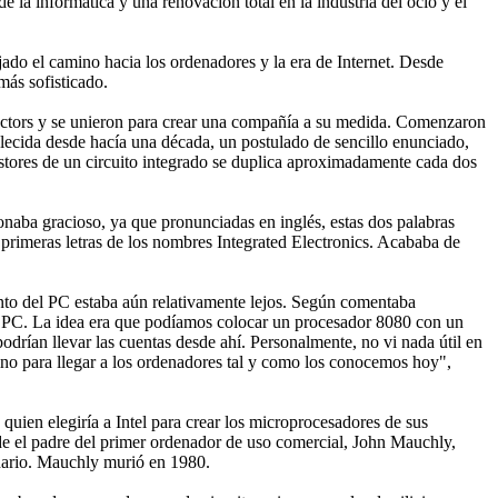
la informática y una renovación total en la industria del ocio y el
ado el camino hacia los ordenadores y la era de Internet. Desde
más sofisticado.
ctors y se unieron para crear una compañía a su medida. Comenzaron
blecida desde hacía una década, un postulado de sencillo enunciado,
sistores de un circuito integrado se duplica aproximadamente cada dos
naba gracioso, ya que pronunciadas en inglés, estas dos palabras
 primeras letras de los nombres Integrated Electronics. Acababa de
ento del PC estaba aún relativamente lejos. Según comentaba
el PC. La idea era que podíamos colocar un procesador 8080 con un
odrían llevar las cuentas desde ahí. Personalmente, no vi nada útil en
camino para llegar a los ordenadores tal y como los conocemos hoy",
uien elegiría a Intel para crear los microprocesadores de sus
e el padre del primer ordenador de uso comercial, John Mauchly,
nario. Mauchly murió en 1980.