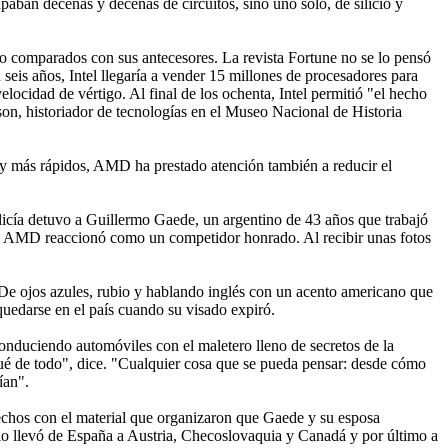
paban decenas y decenas de circuitos, sino uno solo, de silicio y
lo comparados con sus antecesores. La revista Fortune no se lo pensó
n seis años, Intel llegaría a vender 15 millones de procesadores para
elocidad de vértigo. Al final de los ochenta, Intel permitió "el hecho
son, historiador de tecnologías en el Museo Nacional de Historia
 y más rápidos, AMD ha prestado atención también a reducir el
olicía detuvo a Guillermo Gaede, un argentino de 43 años que trabajó
o, AMD reaccionó como un competidor honrado. Al recibir unas fotos
De ojos azules, rubio y hablando inglés con un acento americano que
quedarse en el país cuando su visado expiró.
onduciendo automóviles con el maletero lleno de secretos de la
gué de todo", dice. "Cualquier cosa que se pueda pensar: desde cómo
ían".
fechos con el material que organizaron que Gaede y su esposa
ue lo llevó de España a Austria, Checoslovaquia y Canadá y por último a