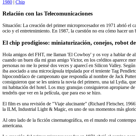
1980
|
Chip
Relación con las Telecomunicaciones
Situación: La creación del primer microprocesador en 1971 abrió el ca
ocio y el entretenimiento. En 1987, la cuestión no era cómo hacer un 
El chip prodigioso: miniaturización, conejos, robot de
Hola amigos del FHT, me llaman 'El Cowboy' y os voy a hablar de alg
cuando un buen día mi gran amigo Victor, en los créditos aparece m
personas no me lo pensé dos veces y aparecí en Silicon Valley. Según 
iba asociado a una microcápsula tripulada por el teniente Tag Pendleto
hipocondríaco de campeonato que respondía al nombre de Jack Putter, 
consiguieron que se les uniera la novia del primero, una tal Lydia, qu
mi habitación del hotel. Los muy granujas consiguieron apropiarse de m
tendréis que ver en la película, que para eso se hizo.
El film es una revisión de "Viaje alucinante" (Richard Fleischer, 19
la ILM, Industrial Light & Magic, en uno de sus momentos más glorios
Al otro lado de la ficción cinematográfica, en el mundo real contemporá
americana.