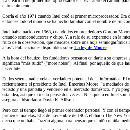
La creación del primer microprocesador en 1971 abrió el camino para l
entretenimiento.
Corría el año 1971 cuando Intel creó el primer microprocesador. Era 
entonces todo el mundo se ha hecho familiar con el nombre de Silicon
Intel había nacido en 1968, cuando los emprendedores Gordon Moore 
creando semiconductores y chips. Y, a raíz de su experencia en la mi
fruto de la observación, que marcaba sobre una hoja semilogarítmica l
años".
Publicaciones disponibles sobre
La ley de Moore
.
A la hora del bautizo, los fundadores pensaron en darle a su empres
significan "más ruido" ("more noise"). Al final, por aquello de que l
nacer Intel.
En los setenta nadie veía el verdadero potencial de la informática. E
recientemente el presidente de Intel, Emeritus Moore, "a mediados de
teclado y una pantalla y venderlo en el mercado doméstico. Y yo pregun
esta idea, así que ni me lo pensé dos veces". Ni siquiera en Intel son 
asegura el historiador David K. Allison.
Pero con el tiempo llegó el primer ordenador personal. Y con el tiem
primeros modelos. El 3 de noviembre de 1962, el diario The New York
decía que no había "razón alguna para pensar que el niño o niña med