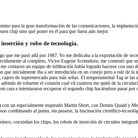
mino para la gran transformación de las comunicaciones, la implantación
buen chip sino qué poner en él para que fuera aún mejor.
 inserción y robo de tecnología.
o que me pasó allá por 1987. Yo me dedicaba a la exportación de secre
erecidamente al completo, Victor Eugene Scrimshaw, me comentó que se 
me contaron un equipo de infiltración había logrado hacerse con uno de
n que inicialmente iba a ser introducida en un conejo pero a raíz de la 
cajero de supermercado para más señas. El temperamental Tag se las ac
e además de robarme el corazón cual vil cuatrera me quitó de la circula
i cara e intentararon recuperar el segundo chip haciéndose pasar por mí.
66) con un especialmente inspirado Martin Short, con Dennis Quaid y Me
os combinando al punto, sin pasarse, la fascinación científico-tecnol
neo, coexistían los chips, los robots de inserción de circuitos integrados