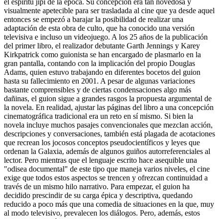
el espíritu jipi de la época. Su concepción era tan novedosa y
visualmente apetecible para ser trasladada al cine que ya desde aquel
entonces se empezó a barajar la posibilidad de realizar una
adaptación de esta obra de culto, que ha conocido una versión
televisiva e incluso un videojuego. A los 25 años de la publicación
del primer libro, el realizador debutante Garth Jennings y Karey
Kirkpatrick como guionista se han encargado de plasmarlo en la
gran pantalla, contando con la implicación del propio Douglas
Adams, quien estuvo trabajando en diferentes bocetos del guion
hasta su fallecimiento en 2001. A pesar de algunas variaciones
bastante comprensibles y de ciertas condensaciones algo más
dañinas, el guion sigue a grandes rasgos la propuesta argumental de
la novela. En realidad, ajustar las páginas del libro a una concepción
cinematográfica tradicional era un reto en sí mismo. Si bien la
novela incluye muchos pasajes convencionales que mezclan acción,
descripciones y conversaciones, también está plagada de acotaciones
que recrean los jocosos conceptos pseudocientíficos y leyes que
ordenan la Galaxia, además de algunos guiños autorreferenciales al
lector. Pero mientras que el lenguaje escrito hace asequible una
"odisea documental" de este tipo que maneja varios niveles, el cine
exige que todos estos aspectos se trencen y ofrezcan continuidad a
través de un mismo hilo narrativo. Para empezar, el guion ha
decidido prescindir de su carga épica y descriptiva, quedando
reducido a poco más que una comedia de situaciones en la que, muy
al modo televisivo, prevalecen los diálogos. Pero, además, estos