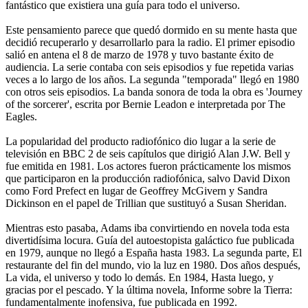
fantástico que existiera una guía para todo el universo.
Este pensamiento parece que quedó dormido en su mente hasta que
decidió recuperarlo y desarrollarlo para la radio. El primer episodio
salió en antena el 8 de marzo de 1978 y tuvo bastante éxito de
audiencia. La serie contaba con seis episodios y fue repetida varias
veces a lo largo de los años. La segunda "temporada" llegó en 1980
con otros seis episodios. La banda sonora de toda la obra es 'Journey
of the sorcerer', escrita por Bernie Leadon e interpretada por The
Eagles.
La popularidad del producto radiofónico dio lugar a la serie de
televisión en BBC 2 de seis capítulos que dirigió Alan J.W. Bell y
fue emitida en 1981. Los actores fueron prácticamente los mismos
que participaron en la producción radiofónica, salvo David Dixon
como Ford Prefect en lugar de Geoffrey McGivern y Sandra
Dickinson en el papel de Trillian que sustituyó a Susan Sheridan.
Mientras esto pasaba, Adams iba convirtiendo en novela toda esta
divertidísima locura. Guía del autoestopista galáctico fue publicada
en 1979, aunque no llegó a España hasta 1983. La segunda parte, El
restaurante del fin del mundo, vio la luz en 1980. Dos años después,
La vida, el universo y todo lo demás. En 1984, Hasta luego, y
gracias por el pescado. Y la última novela, Informe sobre la Tierra:
fundamentalmente inofensiva, fue publicada en 1992.