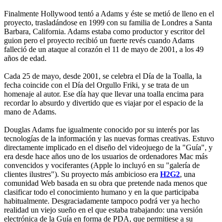
Finalmente Hollywood tentó a Adams y éste se metió de lleno en el
proyecto, trasladándose en 1999 con su familia de Londres a Santa
Barbara, California. Adams estaba como productor y escritor del
guion pero el proyecto recibió un fuerte revés cuando Adams
falleció de un ataque al corazón el 11 de mayo de 2001, a los 49
años de edad.
Cada 25 de mayo, desde 2001, se celebra el Día de la Toalla, la
fecha coincide con el Día del Orgullo Friki, y se trata de un
homenaje al autor. Ese día hay que llevar una toalla encima para
recordar lo absurdo y divertido que es viajar por el espacio de la
mano de Adams.
Douglas Adams fue igualmente conocido por su interés por las
tecnologías de la información y las nuevas formas creativas. Estuvo
directamente implicado en el diseño del videojuego de la "Guía", y
era desde hace años uno de los usuarios de ordenadores Mac más
convencidos y vociferantes (Apple lo incluyó en su "galería de
clientes ilustres"). Su proyecto más ambicioso era
H2G2
, una
comunidad Web basada en su obra que pretende nada menos que
clasificar todo el conocimiento humano y en la que participaba
habitualmente. Desgraciadamente tampoco podrá ver ya hecho
realidad un viejo sueño en el que estaba trabajando: una versión
electrónica de la Guía en forma de PDA, que permitiese a su