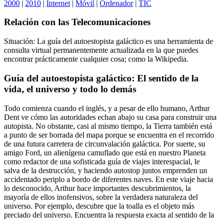
2000
|
2010
|
Internet
|
Móvil
|
Ordenador
|
TIC
Relación con las Telecomunicaciones
Situación: La guía del autoestopista galáctico es una herramienta de
consulta virtual permanentemente actualizada en la que puedes
encontrar prácticamente cualquier cosa; como la Wikipedia.
Guía del autoestopista galáctico: El sentido de la
vida, el universo y todo lo demás
Todo comienza cuando el inglés, y a pesar de ello humano, Arthur
Dent ve cómo las autoridades echan abajo su casa para construir una
autopista. No obstante, casi al mismo tiempo, la Tierra también está
a punto de ser borrada del mapa porque se encuentra en el recorrido
de una futura carretera de circunvalación galáctica. Por suerte, su
amigo Ford, un alienígena camuflado que está en nuestro Planeta
como redactor de una sofisticada guía de viajes interespacial, le
salva de la destrucción, y haciendo autostop juntos emprenden un
accidentado periplo a bordo de diferentes naves. En este viaje hacia
lo desconocido, Arthur hace importantes descubrimientos, la
mayoría de ellos inofensivos, sobre la verdadera naturaleza del
universo. Por ejemplo, descubre que la toalla es el objeto más
preciado del universo. Encuentra la respuesta exacta al sentido de la