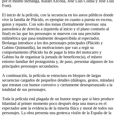
por el mismo Berlanga, Rafael Azcona, José Luis Colina y José Luis
Font).
El inicio de la película, con la secuencia en los aseos públicos donde
vive la familia de Plácido, es ejemplar en cuanto a puesta en escena,
guion y reparto. Con solo dos tomas (formalmente inversas: una
panorámica de derecha a izquierda al inicio y el plano contrario al
final) en las que los personajes se mueven con una precisión
milimétrica que pasa totalmente desapercibida al espectador,
Berlanga introduce a los dos personajes principales (Plácido y
Gabino Quintanilla), las motivaciones que van a regir su
comportamiento (Plácido ha de pagar la letra del motocarro y
Gabino ha de organizar la jornada de beneficencia), el mísero
entorno familiar del protagonista y, de paso, presentar algunos de los
principales personajes secundarios.
A continuación, la película se estructura en bloques de largas
secuencias cargados de pequeños detalles (diálogos, gestos, miradas)
que retratan con humor corrosivo y ciertamente desesperanzado a la
totalidad de sus personajes.
Toda la película está plagada de un humor negro que si bien produce
hilaridad al primer momento poco después deja una mueca en el
espectador ante la evidencia de la miseria física y moral de todos sus
personajes. La obra presenta una grotesca visión de la España de la