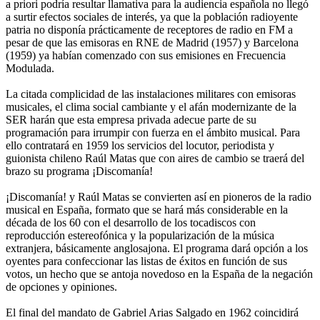
a priori podría resultar llamativa para la audiencia española no llegó
a surtir efectos sociales de interés, ya que la población radioyente
patria no disponía prácticamente de receptores de radio en FM a
pesar de que las emisoras en RNE de Madrid (1957) y Barcelona
(1959) ya habían comenzado con sus emisiones en Frecuencia
Modulada.
La citada complicidad de las instalaciones militares con emisoras
musicales, el clima social cambiante y el afán modernizante de la
SER harán que esta empresa privada adecue parte de su
programación para irrumpir con fuerza en el ámbito musical. Para
ello contratará en 1959 los servicios del locutor, periodista y
guionista chileno Raúl Matas que con aires de cambio se traerá del
brazo su programa ¡Discomanía!
¡Discomanía! y Raúl Matas se convierten así en pioneros de la radio
musical en España, formato que se hará más considerable en la
década de los 60 con el desarrollo de los tocadiscos con
reproducción estereofónica y la popularización de la música
extranjera, básicamente anglosajona. El programa dará opción a los
oyentes para confeccionar las listas de éxitos en función de sus
votos, un hecho que se antoja novedoso en la España de la negación
de opciones y opiniones.
El final del mandato de Gabriel Arias Salgado en 1962 coincidirá