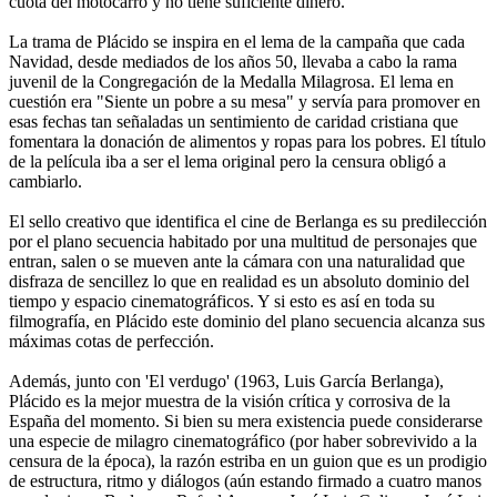
cuota del motocarro y no tiene suficiente dinero.
La trama de Plácido se inspira en el lema de la campaña que cada
Navidad, desde mediados de los años 50, llevaba a cabo la rama
juvenil de la Congregación de la Medalla Milagrosa. El lema en
cuestión era "Siente un pobre a su mesa" y servía para promover en
esas fechas tan señaladas un sentimiento de caridad cristiana que
fomentara la donación de alimentos y ropas para los pobres. El título
de la película iba a ser el lema original pero la censura obligó a
cambiarlo.
El sello creativo que identifica el cine de Berlanga es su predilección
por el plano secuencia habitado por una multitud de personajes que
entran, salen o se mueven ante la cámara con una naturalidad que
disfraza de sencillez lo que en realidad es un absoluto dominio del
tiempo y espacio cinematográficos. Y si esto es así en toda su
filmografía, en Plácido este dominio del plano secuencia alcanza sus
máximas cotas de perfección.
Además, junto con 'El verdugo' (1963, Luis García Berlanga),
Plácido es la mejor muestra de la visión crítica y corrosiva de la
España del momento. Si bien su mera existencia puede considerarse
una especie de milagro cinematográfico (por haber sobrevivido a la
censura de la época), la razón estriba en un guion que es un prodigio
de estructura, ritmo y diálogos (aún estando firmado a cuatro manos