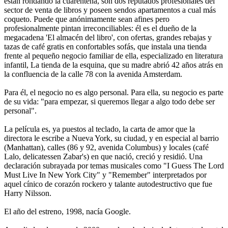
están rondando la cuarentena, son dos reputados profesionales del
sector de venta de libros y poseen sendos apartamentos a cual más
coqueto. Puede que anónimamente sean afines pero
profesionalmente pintan irreconciliables: él es el dueño de la
megacadena 'El almacén del libro', con ofertas, grandes rebajas y
tazas de café gratis en confortables sofás, que instala una tienda
frente al pequeño negocio familiar de ella, especializado en literatura
infantil, La tienda de la esquina, que su madre abrió 42 años atrás en
la confluencia de la calle 78 con la avenida Amsterdam.
Para él, el negocio no es algo personal. Para ella, su negocio es parte
de su vida: "para empezar, si queremos llegar a algo todo debe ser
personal".
La película es, ya puestos al teclado, la carta de amor que la
directora le escribe a Nueva York, su ciudad, y en especial al barrio
(Manhattan), calles (86 y 92, avenida Columbus) y locales (café
Lalo, delicatessen Zabar's) en que nació, creció y residió. Una
declaración subrayada por temas musicales como "I Guess The Lord
Must Live In New York City" y "Remember" interpretados por
aquel cínico de corazón rockero y talante autodestructivo que fue
Harry Nilsson.
El año del estreno, 1998, nacía Google.