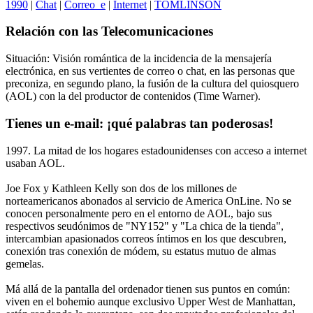
1990
|
Chat
|
Correo_e
|
Internet
|
TOMLINSON
Relación con las Telecomunicaciones
Situación: Visión romántica de la incidencia de la mensajería
electrónica, en sus vertientes de correo o chat, en las personas que
preconiza, en segundo plano, la fusión de la cultura del quiosquero
(AOL) con la del productor de contenidos (Time Warner).
Tienes un e-mail: ¡qué palabras tan poderosas!
1997. La mitad de los hogares estadounidenses con acceso a internet
usaban AOL.
Joe Fox y Kathleen Kelly son dos de los millones de
norteamericanos abonados al servicio de America OnLine. No se
conocen personalmente pero en el entorno de AOL, bajo sus
respectivos seudónimos de "NY152" y "La chica de la tienda",
intercambian apasionados correos íntimos en los que descubren,
conexión tras conexión de módem, su estatus mutuo de almas
gemelas.
Má allá de la pantalla del ordenador tienen sus puntos en común:
viven en el bohemio aunque exclusivo Upper West de Manhattan,