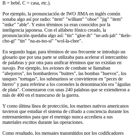
B = bebé, C = casa, etc.).
Por ejemplo, la pronunciación de IWO JIMA en inglés común
sonaba algo así por radio: "item" "william" "oboe" "jig" "item"
"mike" "able". Y estos términos ya eran conocidos por la
inteligencia japonesa. Con el alfabeto fónico creado, la
pronunciación quedaba algo así: "tin" "gloe-ih" "ne-ash-jah" "tkele-
cho-gi" "tin" "na-as-tso-si" "wol-la-chee".
En segundo lugar, para términos de uso frecuente se introdujo un
glosario que por una parte se utilizaba para acelerar el intercambio
de palabras y por otra para unificar términos que no existían en
navajo. Por ejemplo, los aviones de combate se llamaban
"abejorros", los bombarderos "buitres", las bombas "huevos", los
tanques "tortugas", los submarinos se convirtieron en "peces de
hierro" y para referirse a los coroneles la denominación era "águilas
de plata". Comenzaron con unas 240 palabras que se extendieron a
más de 400 en el transcurso de la guerra.
Y como última línea de protección, los marines nativos americanos
tuvieron que estudiar el sistema de cifrado a conciencia durante los
entrenamientos para que el enemigo nunca accediera a sus
materiales escritos durante las operaciones.
Como resultado, los mensajes transmitidos por los codificadores