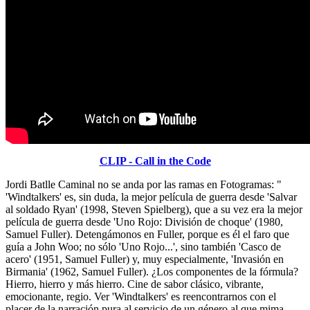
CLIP - Call in the Code
Jordi Batlle Caminal no se anda por las ramas en Fotogramas: "
'Windtalkers' es, sin duda, la mejor película de guerra desde 'Salvar
al soldado Ryan' (1998, Steven Spielberg), que a su vez era la mejor
película de guerra desde 'Uno Rojo: División de choque' (1980,
Samuel Fuller). Detengámonos en Fuller, porque es él el faro que
guía a John Woo; no sólo 'Uno Rojo...', sino también 'Casco de
acero' (1951, Samuel Fuller) y, muy especialmente, 'Invasión en
Birmania' (1962, Samuel Fuller). ¿Los componentes de la fórmula?
Hierro, hierro y más hierro. Cine de sabor clásico, vibrante,
emocionante, regio. Ver 'Windtalkers' es reencontrarnos con el
placer de la narración pura al servicio de un género al que mima