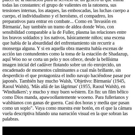
todas las constantes: el grupo de valientes en la ratonera, sus
tensiones internas, los ataques, las emboscadas, las luchas cuerpo a
cuerpo, el individualismo y el heroísmo, el compadreo, los
preparativos para entrar en combate... Como en 'Invasión en
Birmania', hay también un tramo de aldea donde Woo, con
sensibilidad comparable a la de Fuller, plasma las relaciones entre
los bravos soldados y los nativos, básicamente niños; una escena
que habla de la absurdidad del enfrentamiento sin recurrir a
monserga alguna. Y si en aquella obra maestra había escenas de
acción tan contundentes como la toma de la estación de Shadazup,
aquí Woo no se corta un pelo y nos ofrece, desde la bellísima
imagen inicial del cadáver flotando sobre un río enrojecido, un
encadenado de momentos culminantes a cual más brillante, sin
desperdicio el que protagoniza el indio navajo haciéndose pasar por
japonés. También hay mucho Walsh, 'Objetivo: Birmania' (1945,
Raoul Walsh), 'Más allá de las lágrimas' (1955, Raoul Walsh), en
'Windtalkers'; y mucho y muy buen wéstern. En fin: un film bélico
como Dios manda, apawoollantemente wooeno. Para fullerianos y
walshianos con ganas de guerra. Casi dos horas y media que pasan
como un soplo". Vaya como muestra este botón, en el que la cámara
vuela descriptiva hilando una narración visual en la que sobran las
palabras.