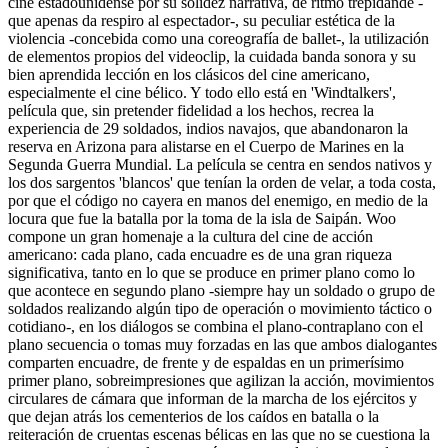
cine estadounidense por su solidez narrativa, de ritmo trepidande -
que apenas da respiro al espectador-, su peculiar estética de la
violencia -concebida como una coreografía de ballet-, la utilización
de elementos propios del videoclip, la cuidada banda sonora y su
bien aprendida lección en los clásicos del cine americano,
especialmente el cine bélico. Y todo ello está en 'Windtalkers',
película que, sin pretender fidelidad a los hechos, recrea la
experiencia de 29 soldados, indios navajos, que abandonaron la
reserva en Arizona para alistarse en el Cuerpo de Marines en la
Segunda Guerra Mundial. La película se centra en sendos nativos y
los dos sargentos 'blancos' que tenían la orden de velar, a toda costa,
por que el código no cayera en manos del enemigo, en medio de la
locura que fue la batalla por la toma de la isla de Saipán. Woo
compone un gran homenaje a la cultura del cine de acción
americano: cada plano, cada encuadre es de una gran riqueza
significativa, tanto en lo que se produce en primer plano como lo
que acontece en segundo plano -siempre hay un soldado o grupo de
soldados realizando algún tipo de operación o movimiento táctico o
cotidiano-, en los diálogos se combina el plano-contraplano con el
plano secuencia o tomas muy forzadas en las que ambos dialogantes
comparten encuadre, de frente y de espaldas en un primerísimo
primer plano, sobreimpresiones que agilizan la acción, movimientos
circulares de cámara que informan de la marcha de los ejércitos y
que dejan atrás los cementerios de los caídos en batalla o la
reiteración de cruentas escenas bélicas en las que no se cuestiona la