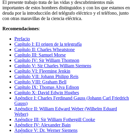
El presente trabajo trata de las vidas y descubrimientos más
importantes de estos hombres distinguidos y con los que estamos en
deuda por la introducción del telégrafo eléctrico y el teléfono, junto
con otras maravillas de la ciencia eléctrica.
Recomendaciones
:
Prefacio
Capítulo I: El origen de la telegrafía
Capítulo II: Charles Wheatstone
Capítulo III: Samuel Morse
Capítulo IV: Sir William Thomson
Capítulo V: Sir Charles William Siemens
Capítulo VI: Fleeming Jenkin
Capítulo VII: Johann Philipp Reis
Capítulo VIII: Graham Bell
Capítulo IX: Thomas Alva Edison
Capítulo X: David Edwin Hughes
Apéndice I: Charles Ferdinand Gauss (Johann Carl Friedrich
Gauss)
Apéndice II: William Edward Weber (Wilhelm Eduard
Weber)
Apéndice III: Sir William Fothergill Cooke
Apéndice IV: Alexander Bain
Apéndice V: Dr. Werner Siemens