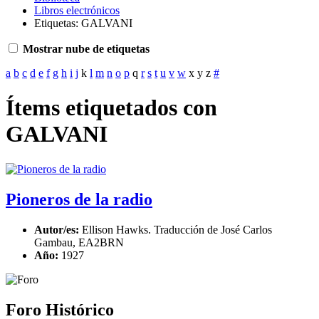
Libros electrónicos
Etiquetas: GALVANI
Mostrar nube de etiquetas
a
b
c
d
e
f
g
h
i
j
k
l
m
n
o
p
q
r
s
t
u
v
w
x
y
z
#
Ítems etiquetados con
GALVANI
Pioneros de la radio
Autor/es:
Ellison Hawks. Traducción de José Carlos
Gambau, EA2BRN
Año:
1927
Foro Histórico