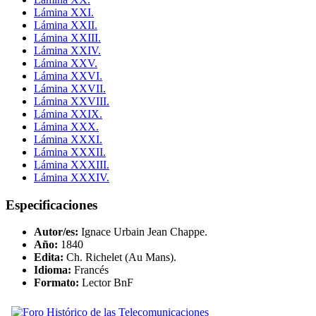
Lámina XXI.
Lámina XXII.
Lámina XXIII.
Lámina XXIV.
Lámina XXV.
Lámina XXVI.
Lámina XXVII.
Lámina XXVIII.
Lámina XXIX.
Lámina XXX.
Lámina XXXI.
Lámina XXXII.
Lámina XXXIII.
Lámina XXXIV.
Especificaciones
Autor/es:
Ignace Urbain Jean Chappe.
Año:
1840
Edita:
Ch. Richelet (Au Mans).
Idioma:
Francés
Formato:
Lector BnF