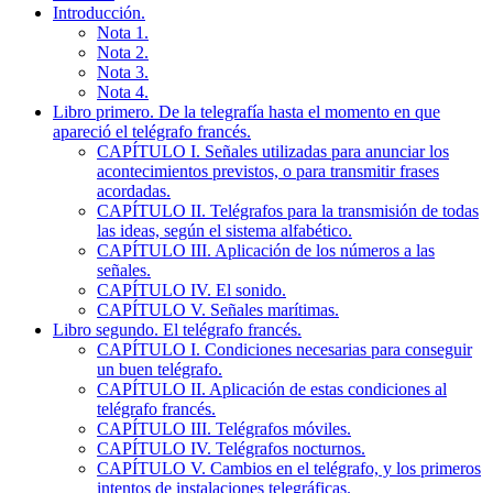
Introducción.
Nota 1.
Nota 2.
Nota 3.
Nota 4.
Libro primero. De la telegrafía hasta el momento en que
apareció el telégrafo francés.
CAPÍTULO I. Señales utilizadas para anunciar los
acontecimientos previstos, o para transmitir frases
acordadas.
CAPÍTULO II. Telégrafos para la transmisión de todas
las ideas, según el sistema alfabético.
CAPÍTULO III. Aplicación de los números a las
señales.
CAPÍTULO IV. El sonido.
CAPÍTULO V. Señales marítimas.
Libro segundo. El telégrafo francés.
CAPÍTULO I. Condiciones necesarias para conseguir
un buen telégrafo.
CAPÍTULO II. Aplicación de estas condiciones al
telégrafo francés.
CAPÍTULO III. Telégrafos móviles.
CAPÍTULO IV. Telégrafos nocturnos.
CAPÍTULO V. Cambios en el telégrafo, y los primeros
intentos de instalaciones telegráficas.