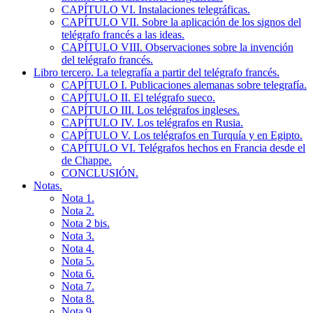
CAPÍTULO VI. Instalaciones telegráficas.
CAPÍTULO VII. Sobre la aplicación de los signos del
telégrafo francés a las ideas.
CAPÍTULO VIII. Observaciones sobre la invención
del telégrafo francés.
Libro tercero. La telegrafía a partir del telégrafo francés.
CAPÍTULO I. Publicaciones alemanas sobre telegrafía.
CAPÍTULO II. El telégrafo sueco.
CAPÍTULO III. Los telégrafos ingleses.
CAPÍTULO IV. Los telégrafos en Rusia.
CAPÍTULO V. Los telégrafos en Turquía y en Egipto.
CAPÍTULO VI. Telégrafos hechos en Francia desde el
de Chappe.
CONCLUSIÓN.
Notas.
Nota 1.
Nota 2.
Nota 2 bis.
Nota 3.
Nota 4.
Nota 5.
Nota 6.
Nota 7.
Nota 8.
Nota 9.