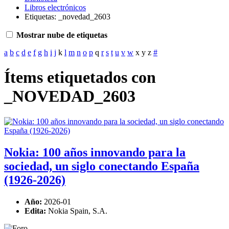
Libros electrónicos
Etiquetas: _novedad_2603
Mostrar nube de etiquetas
a
b
c
d
e
f
g
h
i
j
k
l
m
n
o
p
q
r
s
t
u
v
w
x
y
z
#
Ítems etiquetados con
_NOVEDAD_2603
Nokia: 100 años innovando para la
sociedad, un siglo conectando España
(1926-2026)
Año:
2026-01
Edita:
Nokia Spain, S.A.