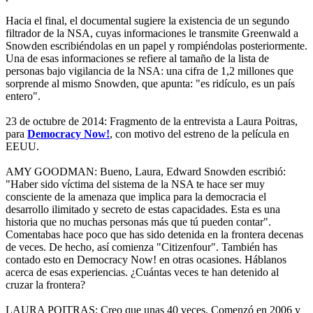
Hacia el final, el documental sugiere la existencia de un segundo
filtrador de la NSA, cuyas informaciones le transmite Greenwald a
Snowden escribiéndolas en un papel y rompiéndolas posteriormente.
Una de esas informaciones se refiere al tamaño de la lista de
personas bajo vigilancia de la NSA: una cifra de 1,2 millones que
sorprende al mismo Snowden, que apunta: "es ridículo, es un país
entero".
23 de octubre de 2014: Fragmento de la entrevista a Laura Poitras,
para
Democracy Now!
, con motivo del estreno de la película en
EEUU.
AMY GOODMAN: Bueno, Laura, Edward Snowden escribió:
"Haber sido víctima del sistema de la NSA te hace ser muy
consciente de la amenaza que implica para la democracia el
desarrollo ilimitado y secreto de estas capacidades. Esta es una
historia que no muchas personas más que tú pueden contar".
Comentabas hace poco que has sido detenida en la frontera decenas
de veces. De hecho, así comienza "Citizenfour". También has
contado esto en Democracy Now! en otras ocasiones. Háblanos
acerca de esas experiencias. ¿Cuántas veces te han detenido al
cruzar la frontera?
LAURA POITRAS: Creo que unas 40 veces. Comenzó en 2006 y