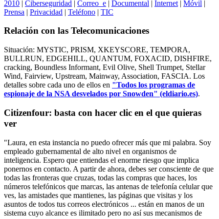
2010
|
Ciberseguridad
|
Correo_e
|
Documental
|
Internet
|
Móvil
|
Prensa
|
Privacidad
|
Teléfono
|
TIC
Relación con las Telecomunicaciones
Situación: MYSTIC, PRISM, XKEYSCORE, TEMPORA,
BULLRUN, EDGEHILL, QUANTUM, FOXACID, DISHFIRE,
cracking, Boundless Informant, Evil Olive, Shell Trumpet, Stellar
Wind, Fairview, Upstream, Mainway, Association, FASCIA. Los
detalles sobre cada uno de ellos en
"Todos los programas de
espionaje de la NSA desvelados por Snowden" (eldiario.es)
.
Citizenfour: basta con hacer clic en el que quieras
ver
"Laura, en esta instancia no puedo ofrecer más que mi palabra. Soy
empleado gubernamental de alto nivel en organismos de
inteligencia. Espero que entiendas el enorme riesgo que implica
ponernos en contacto. A partir de ahora, debes ser consciente de que
todas las fronteras que cruzas, todas las compras que haces, los
números telefónicos que marcas, las antenas de telefonía celular que
ves, las amistades que mantienes, las páginas que visitas y los
asuntos de todos tus correos electrónicos ... están en manos de un
sistema cuyo alcance es ilimitado pero no así sus mecanismos de