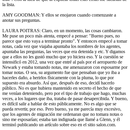
la lista.
AMY GOODMAN: Y ellos se enojaron cuando comenzaste a
anotar sus preguntas.
LAURA POITRAS: Claro, en un momento, las cosas cambiaron.
Me puse un poco más atenta, empecé a pensar: "Bueno pues, no
parece que esto vaya a terminar pronto". Y entonces empecé a tomar
notas, cada vez que viajaba apuntaba los nombres de los agentes,
apuntaba las preguntas, las veces que era detenida y etc. Y digamos
que a ellos no les gustó mucho que yo hiciera eso. Y la cuestión se
intensificó en 2012, una vez que entré al país por el aeropuerto de
Newark y estaba tomando notas, me amenazaron con esposarme por
tomar notas. O sea, su argumento fue que pensaban que yo iba a
hacerles daño, a herirlos físicamente con la pluma, lo que por
supuesto era absurdo. Así que, después de eso, decidí hacerlo
público. No es que hubiera mantenido en secreto el hecho de que
me venían deteniendo, pero por el tipo de trabajo que hago, muchas
veces, a los lugares que iba, trataba de pasar desapercibida. Y bueno,
es difícil salir a hablar de esto públicamente. No es algo que se
pueda revertir, por eso. Pero bueno, ya me parecía muy excesivo,
que los agentes de migración me ordenaran que no tomara notas o
sino me esposarían; estaba tan indignada que llamé a Glenn, y él
terminó publicando un artículo sobre eso en el sitio salon.com.