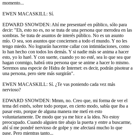
momento...
EWEN MACASKILL: Sí.
EDWARD SNOWDEN: Ahí me presentaré en público, sólo para
decir: "Eh, esto no es, no se trata de una persona que merodea en las
sombras. Se trata de asuntos de interés público. No es un asunto
mío. O sea, son asuntos que conciernen a todo el mundo. Y no les
tengo miedo. No lograrán hacerme callar con intimidaciones, como
lo han hecho con todos los demás. Y si nadie más se anima a hacer
esto, yo lo haré. Y con suerte, cuando yo no esté, sea lo que sea que
hagan conmigo, habrá otra persona que se anime a hacer lo mismo.
Seremos una especie de Hidra de Internet: es decir, podrán pisotear a
una persona, pero siete más surgirán".
EWEN MACASKILL: Sí. ¿Te vas poniendo cada vez más
nervioso?
EDWARD SNOWDEN: Mmm, no. Creo que, mi forma de ver el
tema del estrés, sobre todo porque, en cierto modo, sabía que iba a
pasar esto, porque de alguna manera me metí en esto
voluntariamente. De modo que ya me hice a la idea. No estoy
preocupado. Cuando alguien tire abajo la puerta y entre a buscarme,
ahí sí me pondré nervioso de golpe y me afectará mucho lo que
pase. Pero mientras tanto...