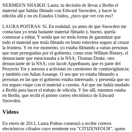
NERMEEN SHAIKH: Laura, tu decisión de llevar a Berlin el
material que habías filmado con Edward Snowden, y hacer la
edición allí y no en Estados Unidos, ¿tuvo que ver con eso?
LAURA POITRAS: Sí. En realidad, ya antes de que Snowden me
contactara yo tenía bastante material filmado y, bueno, quería
comenzar a editar. Y sentía que no tenía forma de garantizar que
todo el material que tenía filmado en bruto estuviera seguro al cruzar
la frontera. Y en ese momento, yo estaba filmando a varias personas
que eran perseguidas por el gobierno, como eran William Binney, el
denunciante que mencionaba a la NSA; Thomas Drake, otro
denunciante de la NSA; con Jacob Appelbaum, que es parte del
Proyecto Tor y asesora a activistas en cuestiones de contravigilancia;
y también con Julian Assange. O sea que yo estaba filmando a
personas en las que el gobierno estaba interesado, y presentía que no
era seguro viajar con el material a cuestas. Así que me había mudado
a Berlín para hacer el trabajo de edición. Y fue allí, mientras estaba
en Berlín, que recibí el primer correo electrónico de Edward
Snowden.
Vídeos
En enero de 2013, Laura Poitras comenzó a recibir correos
electrónicos cifrados cuyo remitente era "CITIZENFOUR", quien