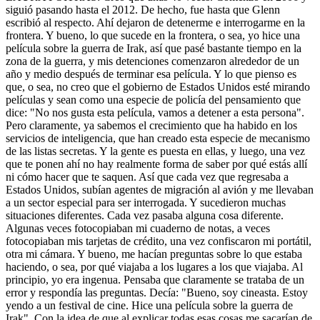
siguió pasando hasta el 2012. De hecho, fue hasta que Glenn
escribió al respecto. Ahí dejaron de detenerme e interrogarme en la
frontera. Y bueno, lo que sucede en la frontera, o sea, yo hice una
película sobre la guerra de Irak, así que pasé bastante tiempo en la
zona de la guerra, y mis detenciones comenzaron alrededor de un
año y medio después de terminar esa película. Y lo que pienso es
que, o sea, no creo que el gobierno de Estados Unidos esté mirando
películas y sean como una especie de policía del pensamiento que
dice: "No nos gusta esta película, vamos a detener a esta persona".
Pero claramente, ya sabemos el crecimiento que ha habido en los
servicios de inteligencia, que han creado esta especie de mecanismo
de las listas secretas. Y la gente es puesta en ellas, y luego, una vez
que te ponen ahí no hay realmente forma de saber por qué estás allí
ni cómo hacer que te saquen. Así que cada vez que regresaba a
Estados Unidos, subían agentes de migración al avión y me llevaban
a un sector especial para ser interrogada. Y sucedieron muchas
situaciones diferentes. Cada vez pasaba alguna cosa diferente.
Algunas veces fotocopiaban mi cuaderno de notas, a veces
fotocopiaban mis tarjetas de crédito, una vez confiscaron mi portátil,
otra mi cámara. Y bueno, me hacían preguntas sobre lo que estaba
haciendo, o sea, por qué viajaba a los lugares a los que viajaba. Al
principio, yo era ingenua. Pensaba que claramente se trataba de un
error y respondía las preguntas. Decía: "Bueno, soy cineasta. Estoy
yendo a un festival de cine. Hice una película sobre la guerra de
Irak". Con la idea de que al explicar todas esas cosas me sacarían de