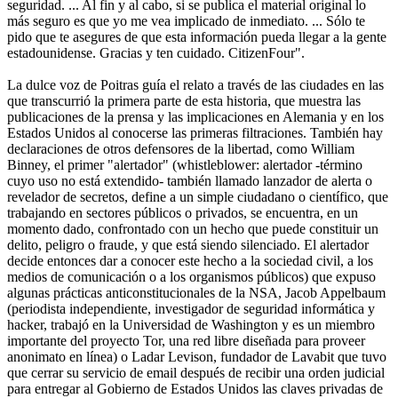
seguridad. ... Al fin y al cabo, si se publica el material original lo
más seguro es que yo me vea implicado de inmediato. ... Sólo te
pido que te asegures de que esta información pueda llegar a la gente
estadounidense. Gracias y ten cuidado. CitizenFour".
La dulce voz de Poitras guía el relato a través de las ciudades en las
que transcurrió la primera parte de esta historia, que muestra las
publicaciones de la prensa y las implicaciones en Alemania y en los
Estados Unidos al conocerse las primeras filtraciones. También hay
declaraciones de otros defensores de la libertad, como William
Binney, el primer "alertador" (whistleblower: alertador -término
cuyo uso no está extendido- también llamado lanzador de alerta o
revelador de secretos, define a un simple ciudadano o científico, que
trabajando en sectores públicos o privados, se encuentra, en un
momento dado, confrontado con un hecho que puede constituir un
delito, peligro o fraude, y que está siendo silenciado. El alertador
decide entonces dar a conocer este hecho a la sociedad civil, a los
medios de comunicación o a los organismos públicos) que expuso
algunas prácticas anticonstitucionales de la NSA, Jacob Appelbaum
(periodista independiente, investigador de seguridad informática y
hacker, trabajó en la Universidad de Washington y es un miembro
importante del proyecto Tor, una red libre diseñada para proveer
anonimato en línea) o Ladar Levison, fundador de Lavabit que tuvo
que cerrar su servicio de email después de recibir una orden judicial
para entregar al Gobierno de Estados Unidos las claves privadas de