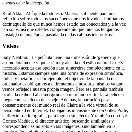
apenas cabe la decepción.
Raúl Alda: "Ahí queda todo eso. Material suficiente para una
reflexión sobre todos los sucedáneos que nos invaden. Podríamos
decir aquello de que nunca hemos estado tan conectados y a la vez
tan solos, así que ustedes comprenderán que muchos tengamos
nostalgia de una época pasada, la de las cabinas telefónicas".
Vídeos
Safy Nebbou: "La película tiene una dimensión de 'género' que
asumo totalmente y que está muy alejada del estilo naturalista. Es
necesario aceptar esa opción para sumergirse completamente en la
historia. Estamos siempre ante una forma de expresión simbólica,
lúdica y metafórica. Por ejemplo, el objetivo de la pantalla del
ordenador es obligarnos a enfrentarnos a nosotros mismos ya que
vemos reflejada nuestra propia imagen. Pero esa pantalla también
oculta la realidad al sumergirnos en un mundo virtual. La película
juega con ese efecto de espejo. Además, la narración pasa
constantemente del mundo real de Claire a la vida virtual de su
personalidad en Internet. Trabajamos intensamente con Gilles Porte,
el director de fotografía, para lograr este efecto. Y también con Cyril
Gomez-Mathieu, el director artístico, buscando similitudes y
correspondencias no solo en las imágenes, sino también en la
iluminación y el ritmo. Esa es la razón por la que los iconos o las