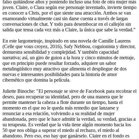
falso quitándose años y poniendo incluso una foto de otra mujer más
joven. Claire, o Clara según ese personaje inventado, invierte tiempo
en conocer a Chris, por el que siente una atracción. Ambos se van
enamorando virtualmente casi sin darse cuenta a través de largas
conversaciones de chat. Y todo para desembocar en el callejón sin
salida que tensa cada vez más a Claire, la única que sabe la verdad."
En este largometraje, inspirado en una novela de Camille Laurens
(Celle que vous croyez, 2016), Safy Nebbou, coguionista y director,
demuestra sensibilidad y complejidad. Y también capacidad
narrativa; así, un giro de guion a la hora y cinco minutos de metraje,
que en principio puede resultar forzado, adquiere un sabor
metalingüístico muy atractivo que alimenta el despliegue de dos
nuevas e interesantes posibilidades para la historia de amor
cibernético que domina la película.
Juliette Binoche: "El personaje se sirve de Facebook para recobrar el
deseo, para recuperar su identidad, pero de una manera que le
permite mantener la cabeza a flote durante un tiempo, hasta el
momento en el que no le queda más remedio que lanzarse y
renunciar a esa relación, volviendo a su realidad de mujer
abandonada, pero que le hace admitir la verdad, su verdad, gracias a
su terapeuta. Es verdad que la vida tiene algún momento hacia los
50 que nos obliga a superar el miedo al rechazo, el miedo al
abandono. Pero eso, eso hay que ganárselo. Claire en el fondo es