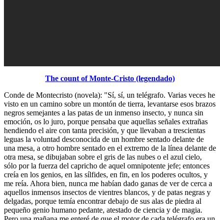
The count of Monte-Cristo (legendado)
Conde de Montecristo (novela): "Sí, sí, un telégrafo. Varias veces he
visto en un camino sobre un montón de tierra, levantarse esos brazos
negros semejantes a las patas de un inmenso insecto, y nunca sin
emoción, os lo juro, porque pensaba que aquellas señales extrañas
hendiendo el aire con tanta precisión, y que llevaban a trescientas
leguas la voluntad desconocida de un hombre sentado delante de
una mesa, a otro hombre sentado en el extremo de la línea delante de
otra mesa, se dibujaban sobre el gris de las nubes o el azul cielo,
sólo por la fuerza del capricho de aquel omnipotente jefe; entonces
creía en los genios, en las sílfides, en fin, en los poderes ocultos, y
me reía. Ahora bien, nunca me habían dado ganas de ver de cerca a
aquellos inmensos insectos de vientres blancos, y de patas negras y
delgadas, porque temía encontrar debajo de sus alas de piedra al
pequeño genio humano pedante, atestado de ciencia y de magia.
Pero una mañana me enteré de que el motor de cada telégrafo era un