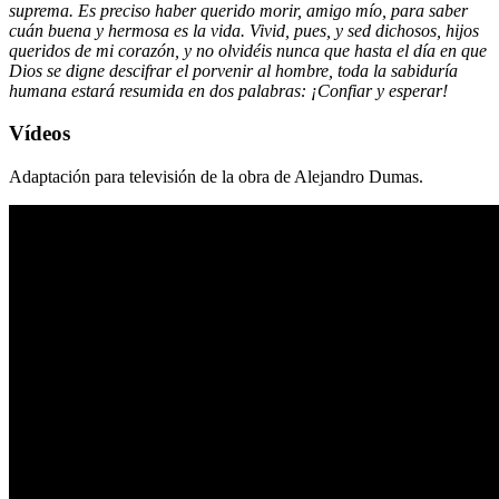
suprema. Es preciso haber querido morir, amigo mío, para saber
cuán buena y hermosa es la vida. Vivid, pues, y sed dichosos, hijos
queridos de mi corazón, y no olvidéis nunca que hasta el día en que
Dios se digne descifrar el porvenir al hombre, toda la sabiduría
humana estará resumida en dos palabras: ¡Confiar y esperar!
Vídeos
Adaptación para televisión de la obra de Alejandro Dumas.