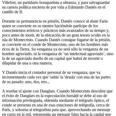
Villefort, un partidario bonapartista a ultranza, y para salvaguardar
su carrera política encierra de por vida a Edmundo Dantés en el
castillo de If.
Durante su permanencia en prisión, Dantés conoce al abate Faria
quien se convierte en su mentor haciéndole partícipe de los
conocimientos teóricos y prácticos más avanzados de su tiempo y,
poco antes de morir, de la ubicación de un gran tesoro oculto en la
isla de Montecristo. Cuando Dantés consigue fugarse de la prisión,
se convierte en el conde de Montecristo, uno de los hombres más
ricos de la Tierra. Su venganza ya no será sólo la venganza de un
hombre agraviado, ni la venganza de ‘un intelectual agraviado’, sino
la de un agraviado dueño de un capital que habrá de invertir o
dilapidar de una u otra manera.
Y Dantés inicia el contador personal de su venganza, que va
incrementando cada vez que 'salda' la 'deuda' con una de las partes
de su pasado: uno, dos, tres...
A reseñar el ajuste con Danglars. Cuando Montecristo descubre que
el éxito de Danglars en la especulación bursátil se debe al uso de
información privilegiada, obtenida mediante el telégrafo óptico, el
conde se presenta en una de esas estaciones de telégrafía, cerca de
París, y soborna al telegrafista para que, aprovechando un mensaje
en curso en la red, retransmita un mensaje falso hacia la capital que