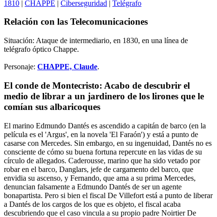
1810
|
CHAPPE
|
Ciberseguridad
|
Telégrafo
Relación con las Telecomunicaciones
Situación: Ataque de intermediario, en 1830, en una línea de
telégrafo óptico Chappe.
Personaje:
CHAPPE, Claude
.
El conde de Montecristo: Acabo de descubrir el
medio de librar a un jardinero de los lirones que le
comían sus albaricoques
El marino Edmundo Dantés es ascendido a capitán de barco (en la
película es el 'Argus', en la novela 'El Faraón') y está a punto de
casarse con Mercedes. Sin embargo, en su ingenuidad, Dantés no es
consciente de cómo su buena fortuna repercute en las vidas de su
círculo de allegados. Caderousse, marino que ha sido vetado por
robar en el barco, Danglars, jefe de cargamento del barco, que
envidia su ascenso, y Fernando, que ama a su prima Mercedes,
denuncian falsamente a Edmundo Dantés de ser un agente
bonapartista. Pero si bien el fiscal De Villefort está a punto de liberar
a Dantés de los cargos de los que es objeto, el fiscal acaba
descubriendo que el caso vincula a su propio padre Noirtier De