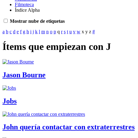
Filmoteca
Índice Alpha
Mostrar nube de etiquetas
a
b
c
d
e
f
g
h
i
j
k
l
m
n
o
p
q
r
s
t
u
v
w
x
y
z
#
Ítems que empiezan con J
Jason Bourne
Jobs
John quería contactar con extraterrestres