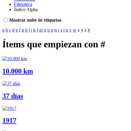
Filmoteca
Índice Alpha
Mostrar nube de etiquetas
a
b
c
d
e
f
g
h
i
j
k
l
m
n
o
p
q
r
s
t
u
v
w
x
y
z
#
Ítems que empiezan con #
10.000 km
37 días
1917