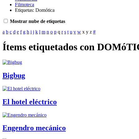
Filmoteca
Etiquetas: Domótica
Mostrar nube de etiquetas
a
b
c
d
e
f
g
h
i
j
k
l
m
n
o
p
q
r
s
t
u
v
w
x
y
z
#
Ítems etiquetados con DOMóT
Bigbug
El hotel eléctrico
Engendro mecánico