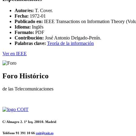
Autor/es:
T. Cover.
Fecha:
1972-01
Publicado en:
IEEE Transactions on Information Theory (Volum
Idioma:
Inglés
Formato:
PDF
Contribución:
José Antonio Delgado-Penín.
Palabras clave:
Teoría de la información
Ver en IEEE
Foro Histórico
de las Telecomunicaciones
C/ Almagro 2. 1º Izq. 28010. Madrid
Teléfono 91 391 10 66
coit@coit.es