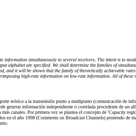
information simultaneously to several receivers. The intent is to model 
put alphabet are specified. We shall determine the families of simultan
, and it will be shown that the family of theoretically achievable rate
imposing high-rate information on low-rate information. All of these
oporte teórico a la transmisión punto a multipunto (comunicación de inf
e generar información independiente o correlada procedente de un alfabe
a más canales. Por primera vez se plantea el concepto de 'Capacity regi
elos en el año 1998 (Comments on Broadcast Channels) poniendo de manif
ario.