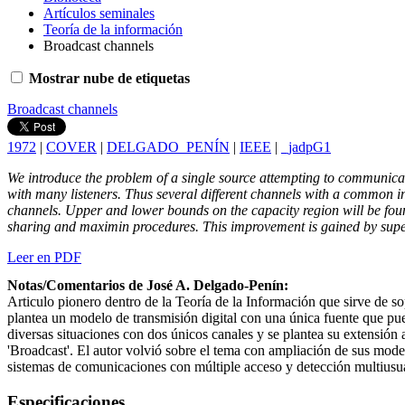
Artículos seminales
Teoría de la información
Broadcast channels
Mostrar nube de etiquetas
Broadcast channels
1972
|
COVER
|
DELGADO_PENÍN
|
IEEE
|
_jadpG1
We introduce the problem of a single source attempting to communicate 
with many listeners. Thus several different channels with a common in
channels. Upper and lower bounds on the capacity region will be found
sharing and maximin procedures. This improvement is gained by super
Leer en PDF
Notas/Comentarios de José A. Delgado-Penín:
Articulo pionero dentro de la Teoría de la Información que sirve de s
plantea un modelo de transmisión digital con una única fuente que pued
diversas situaciones con dos únicos canales y se plantea su extensión 
'Broadcast'. El autor volvió sobre el tema con ampliación de sus mod
sistemas de comunicaciones con múltiple acceso y detección multiusu
Especificaciones