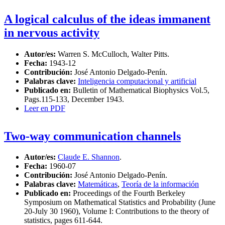
A logical calculus of the ideas immanent
in nervous activity
Autor/es:
Warren S. McCulloch, Walter Pitts.
Fecha:
1943-12
Contribución:
José Antonio Delgado-Penín.
Palabras clave:
Inteligencia computacional y artificial
Publicado en:
Bulletin of Mathematical Biophysics Vol.5,
Pags.115-133, December 1943.
Leer en PDF
Two-way communication channels
Autor/es:
Claude E. Shannon
.
Fecha:
1960-07
Contribución:
José Antonio Delgado-Penín.
Palabras clave:
Matemáticas
,
Teoría de la información
Publicado en:
Proceedings of the Fourth Berkeley
Symposium on Mathematical Statistics and Probability (June
20-July 30 1960), Volume I: Contributions to the theory of
statistics, pages 611-644.