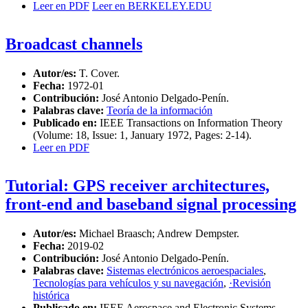
Leer en PDF
Leer en BERKELEY.EDU
Broadcast channels
Autor/es:
T. Cover.
Fecha:
1972-01
Contribución:
José Antonio Delgado-Penín.
Palabras clave:
Teoría de la información
Publicado en:
IEEE Transactions on Information Theory
(Volume: 18, Issue: 1, January 1972, Pages: 2-14).
Leer en PDF
Tutorial: GPS receiver architectures,
front-end and baseband signal processing
Autor/es:
Michael Braasch; Andrew Dempster.
Fecha:
2019-02
Contribución:
José Antonio Delgado-Penín.
Palabras clave:
Sistemas electrónicos aeroespaciales
,
Tecnologías para vehículos y su navegación
,
·Revisión
histórica
Publicado en:
IEEE Aerospace and Electronic Systems