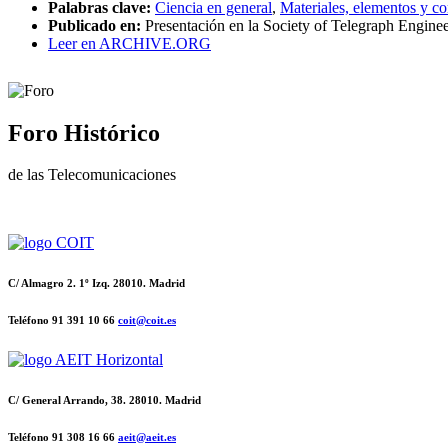
Palabras clave:
Ciencia en general
,
Materiales, elementos y c
Publicado en:
Presentación en la Society of Telegraph Engine
Leer en ARCHIVE.ORG
Foro Histórico
de las Telecomunicaciones
C/ Almagro 2. 1º Izq. 28010. Madrid
Teléfono 91 391 10 66
coit@coit.es
C/ General Arrando, 38. 28010. Madrid
Teléfono 91 308 16 66
aeit@aeit.es