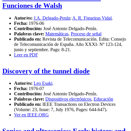
Funciones de Walsh
Autor/es:
J.A. Delgado-Penín
;
A. R. Figueiras Vidal
.
Fecha:
1976-06
Contribución:
José Antonio Delgado-Penín.
Palabras clave:
Matemáticas
,
Proceso de señal
Publicado en:
Revista de Telecomunicación. Edita: Consejo
de Telecomunicación de España. Año XXXI- Nº 123-124,
junio y septiembre. Pags: 8-21.
Leer en PDF
Discovery of the tunnel diode
Autor/es:
Leo Esaki
.
Fecha:
1976-07
Contribución:
José Antonio Delgado-Penín.
Palabras clave:
Dispositivos electrónicos
,
Educación
Publicado en:
IEEE Transactions on Electron Devices
(Volume: 23, Issue: 7, July 1976, Pages: 644-647).
Ver en IEEE.ORG