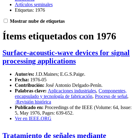
Artículos seminales
Etiquetas: 1976
Mostrar nube de etiquetas
Ítems etiquetados con 1976
Surface-acoustic-wave devices for signal
processing applications
Autor/es:
J.D.Maines; E.G.S.Paige.
Fecha:
1976-05
Contribución:
José Antonio Delgado-Penín.
Palabras clave:
Aplicaciones industriales
,
Componentes,
encapsulado y tecnología de fabricación
,
Proceso de señal
,
·Revisión histórica
Publicado en:
Proceedings of the IEEE (Volume: 64, Issue:
5, May 1976, Pages: 639-652.
Ver en IEEE.ORG
Tratamiento de señales mediante