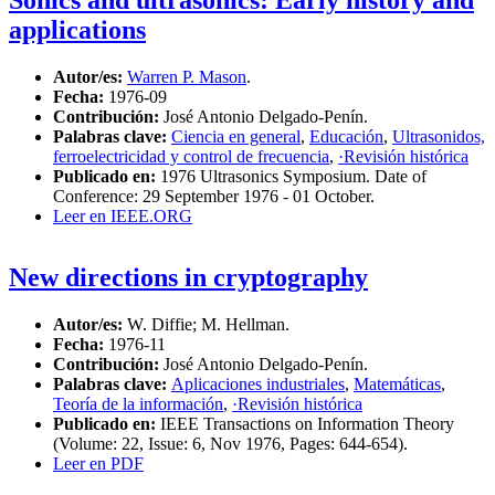
Sonics and ultrasonics: Early history and
applications
Autor/es:
Warren P. Mason
.
Fecha:
1976-09
Contribución:
José Antonio Delgado-Penín.
Palabras clave:
Ciencia en general
,
Educación
,
Ultrasonidos,
ferroelectricidad y control de frecuencia
,
·Revisión histórica
Publicado en:
1976 Ultrasonics Symposium. Date of
Conference: 29 September 1976 - 01 October.
Leer en IEEE.ORG
New directions in cryptography
Autor/es:
W. Diffie; M. Hellman.
Fecha:
1976-11
Contribución:
José Antonio Delgado-Penín.
Palabras clave:
Aplicaciones industriales
,
Matemáticas
,
Teoría de la información
,
·Revisión histórica
Publicado en:
IEEE Transactions on Information Theory
(Volume: 22, Issue: 6, Nov 1976, Pages: 644-654).
Leer en PDF