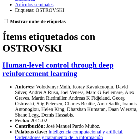
Artículos seminales
Etiquetas: OSTROVSKI
Mostrar nube de etiquetas
Ítems etiquetados con
OSTROVSKI
Human-level control through deep
reinforcement learning
Autor/es:
Volodymyr Mnih, Koray Kavukcuoglu, David
Silver, Andrei A Rusu, Joel Veness, Marc G Bellemare, Alex
Graves, Martin Riedmiller, Andreas K Fidjeland, Georg
Ostrovski, Stig Petersen, Charles Beattie, Amir Sadik, Ioannis
Antonoglou, Helen King, Dharshan Kumaran, Daan Wierstra,
Shane Legg, Demis Hassabis.
Fecha:
2015-02
Contribución:
José Manuel Pardo Muñoz.
Palabras clave:
Inteligencia computacional y artificial
,
Ordenadores y tratamiento de la información