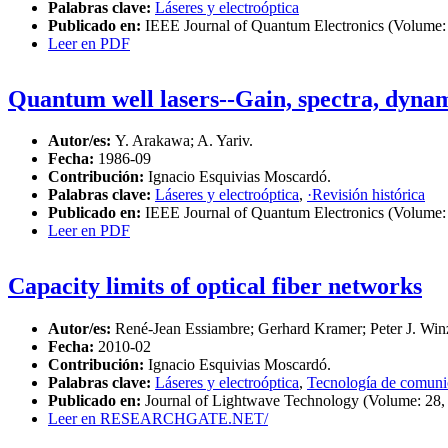
Palabras clave:
Láseres y electroóptica
Publicado en:
IEEE Journal of Quantum Electronics (Volume: 
Leer en PDF
Quantum well lasers--Gain, spectra, dyna
Autor/es:
Y. Arakawa; A. Yariv.
Fecha:
1986-09
Contribución:
Ignacio Esquivias Moscardó.
Palabras clave:
Láseres y electroóptica
,
·Revisión histórica
Publicado en:
IEEE Journal of Quantum Electronics (Volume: 
Leer en PDF
Capacity limits of optical fiber networks
Autor/es:
René-Jean Essiambre; Gerhard Kramer; Peter J. Winz
Fecha:
2010-02
Contribución:
Ignacio Esquivias Moscardó.
Palabras clave:
Láseres y electroóptica
,
Tecnología de comuni
Publicado en:
Journal of Lightwave Technology (Volume: 28, 
Leer en RESEARCHGATE.NET/