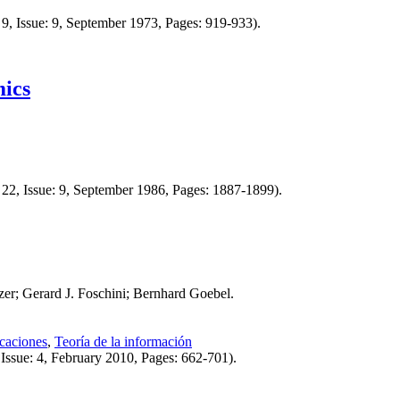
9, Issue: 9, September 1973, Pages: 919-933).
mics
22, Issue: 9, September 1986, Pages: 1887-1899).
er; Gerard J. Foschini; Bernhard Goebel.
caciones
,
Teoría de la información
Issue: 4, February 2010, Pages: 662-701).