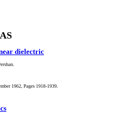
IAS
near dielectric
Pershan.
ember 1962, Pages 1918-1939.
cs