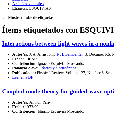
Artículos seminales
Etiquetas: ESQUIVIAS
Mostrar nube de etiquetas
Ítems etiquetados con ESQUIV
Interactions between light waves in a nonli
Autor/es:
J. A. Armstrong,
N. Bloembergen
, J. Ducuing, P.S. 
Fecha:
1962-09
Contribución:
Ignacio Esquivias Moscardó.
Palabras clave:
Láseres y electroóptica
Publicado en:
Physical Review, Volume 127, Number 6. Sept
Leer en PDF
Coupled-mode theory for guided-wave opti
Autor/es:
Amnon Yariv.
Fecha:
1973-09
Contribución:
Ignacio Esquivias Moscardó.