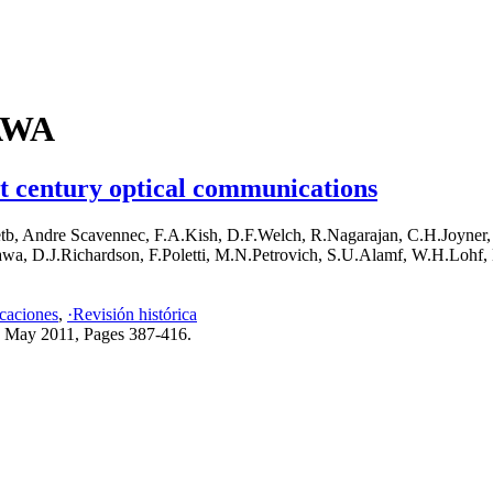
ZAWA
st century optical communications
tb, Andre Scavennec, F.A.Kish, D.F.Welch, R.Nagarajan, C.H.Joyner, 
wa, D.J.Richardson, F.Poletti, M.N.Petrovich, S.U.Alamf, W.H.Lohf,
caciones
,
·Revisión histórica
, May 2011, Pages 387-416.