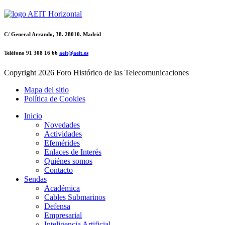
C/ General Arrando, 38. 28010. Madrid
Teléfono 91 308 16 66
aeit@aeit.es
Copyright
2026 Foro Histórico de las Telecomunicaciones
Mapa del sitio
Política de Cookies
Inicio
Novedades
Actividades
Efemérides
Enlaces de Interés
Quiénes somos
Contacto
Sendas
Académica
Cables Submarinos
Defensa
Empresarial
Inteligencia Artificial