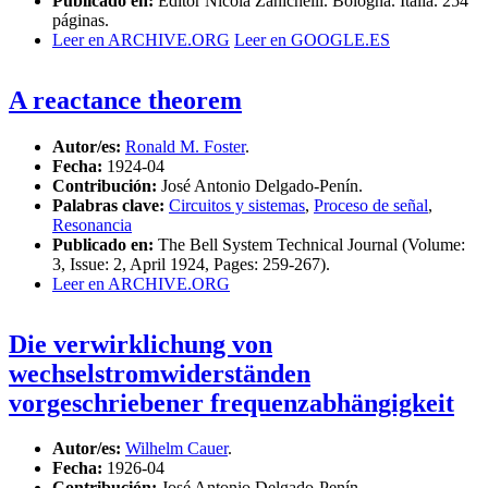
Publicado en:
Editor Nicola Zanichelli. Bologna. Italia. 254
páginas.
Leer en ARCHIVE.ORG
Leer en GOOGLE.ES
A reactance theorem
Autor/es:
Ronald M. Foster
.
Fecha:
1924-04
Contribución:
José Antonio Delgado-Penín.
Palabras clave:
Circuitos y sistemas
,
Proceso de señal
,
Resonancia
Publicado en:
The Bell System Technical Journal (Volume:
3, Issue: 2, April 1924, Pages: 259-267).
Leer en ARCHIVE.ORG
Die verwirklichung von
wechselstromwiderständen
vorgeschriebener frequenzabhängigkeit
Autor/es:
Wilhelm Cauer
.
Fecha:
1926-04
Contribución:
José Antonio Delgado-Penín.