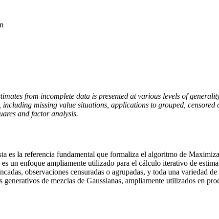
hm
mates from incomplete data is presented at various levels of generali
 including missing value situations, applications to grouped, censored 
uares and factor analysis.
, ésta es la referencia fundamental que formaliza el algoritmo de Maxi
 un enfoque ampliamente utilizado para el cálculo iterativo de estima
ncadas, observaciones censuradas o agrupadas, y toda una variedad de si
s generativos de mezclas de Gaussianas, ampliamente utilizados en pro