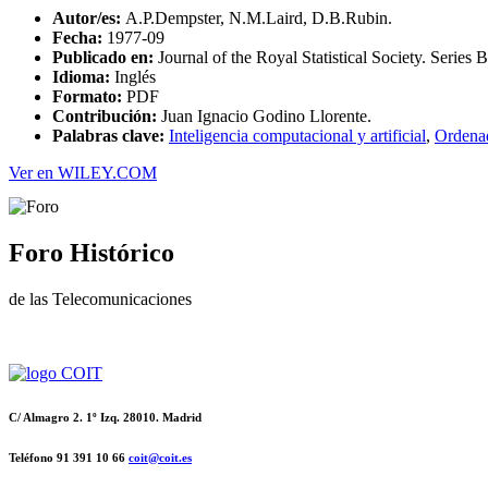
Autor/es:
A.P.Dempster, N.M.Laird, D.B.Rubin.
Fecha:
1977-09
Publicado en:
Journal of the Royal Statistical Society. Series
Idioma:
Inglés
Formato:
PDF
Contribución:
Juan Ignacio Godino Llorente.
Palabras clave:
Inteligencia computacional y artificial
,
Ordenad
Ver en WILEY.COM
Foro Histórico
de las Telecomunicaciones
C/ Almagro 2. 1º Izq. 28010. Madrid
Teléfono 91 391 10 66
coit@coit.es