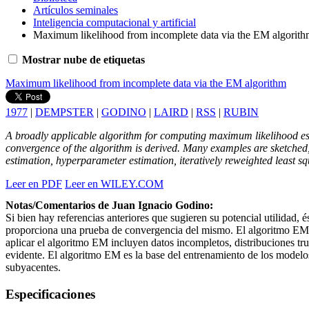
Artículos seminales
Inteligencia computacional y artificial
Maximum likelihood from incomplete data via the EM algorit
Mostrar nube de etiquetas
Maximum likelihood from incomplete data via the EM algorithm
1977
|
DEMPSTER
|
GODINO
|
LAIRD
|
RSS
|
RUBIN
A broadly applicable algorithm for computing maximum likelihood esti
convergence of the algorithm is derived. Many examples are sketched,
estimation, hyperparameter estimation, iteratively reweighted least sq
Leer en PDF
Leer en WILEY.COM
Notas/Comentarios de Juan Ignacio Godino:
Si bien hay referencias anteriores que sugieren su potencial utilidad
proporciona una prueba de convergencia del mismo. El algoritmo EM es
aplicar el algoritmo EM incluyen datos incompletos, distribuciones tru
evidente. El algoritmo EM es la base del entrenamiento de los modelo
subyacentes.
Especificaciones