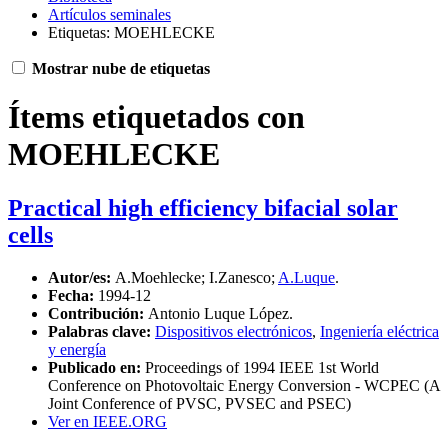
Artículos seminales
Etiquetas: MOEHLECKE
Mostrar nube de etiquetas
Ítems etiquetados con
MOEHLECKE
Practical high efficiency bifacial solar
cells
Autor/es:
A.Moehlecke; I.Zanesco;
A.Luque
.
Fecha:
1994-12
Contribución:
Antonio Luque López.
Palabras clave:
Dispositivos electrónicos
,
Ingeniería eléctrica
y energía
Publicado en:
Proceedings of 1994 IEEE 1st World
Conference on Photovoltaic Energy Conversion - WCPEC (A
Joint Conference of PVSC, PVSEC and PSEC)
Ver en IEEE.ORG