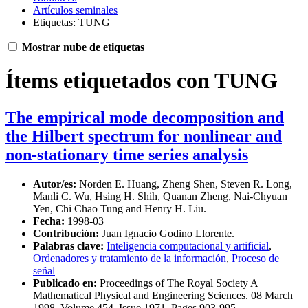
Artículos seminales
Etiquetas: TUNG
Mostrar nube de etiquetas
Ítems etiquetados con TUNG
The empirical mode decomposition and
the Hilbert spectrum for nonlinear and
non-stationary time series analysis
Autor/es:
Norden E. Huang, Zheng Shen, Steven R. Long,
Manli C. Wu, Hsing H. Shih, Quanan Zheng, Nai-Chyuan
Yen, Chi Chao Tung and Henry H. Liu.
Fecha:
1998-03
Contribución:
Juan Ignacio Godino Llorente.
Palabras clave:
Inteligencia computacional y artificial
,
Ordenadores y tratamiento de la información
,
Proceso de
señal
Publicado en:
Proceedings of The Royal Society A
Mathematical Physical and Engineering Sciences. 08 March
1998, Volume 454. Issue 1971, Pages 903-995.