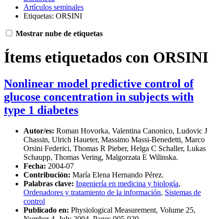
Artículos seminales
Etiquetas: ORSINI
Mostrar nube de etiquetas
Ítems etiquetados con ORSINI
Nonlinear model predictive control of
glucose concentration in subjects with
type 1 diabetes
Autor/es:
Roman Hovorka, Valentina Canonico, Ludovic J
Chassin, Ulrich Haueter, Massimo Massi-Benedetti, Marco
Orsini Federici, Thomas R Pieber, Helga C Schaller, Lukas
Schaupp, Thomas Vering, Malgorzata E Wilinska.
Fecha:
2004-07
Contribución:
María Elena Hernando Pérez.
Palabras clave:
Ingeniería en medicina y biología
,
Ordenadores y tratamiento de la información
,
Sistemas de
control
Publicado en:
Physiological Measurement, Volume 25,
Number 4, July 2004, Pages 905-920.