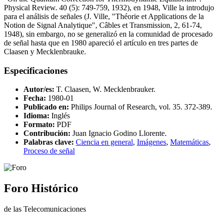
Physical Review. 40 (5): 749-759, 1932), en 1948, Ville la introdujo
para el análisis de señales (J. Ville, "Théorie et Applications de la
Notion de Signal Analytique", Câbles et Transmission, 2, 61-74,
1948), sin embargo, no se generalizó en la comunidad de procesado
de señal hasta que en 1980 apareció el artículo en tres partes de
Claasen y Mecklenbrauke.
Especificaciones
Autor/es:
T. Claasen, W. Mecklenbrauker.
Fecha:
1980-01
Publicado en:
Philips Journal of Research, vol. 35. 372-389.
Idioma:
Inglés
Formato:
PDF
Contribución:
Juan Ignacio Godino Llorente.
Palabras clave:
Ciencia en general
,
Imágenes
,
Matemáticas
,
Proceso de señal
Foro Histórico
de las Telecomunicaciones