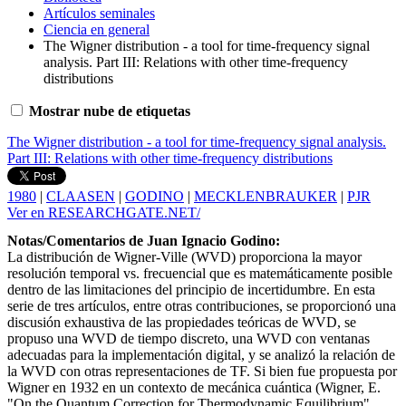
Artículos seminales
Ciencia en general
The Wigner distribution - a tool for time-frequency signal
analysis. Part III: Relations with other time-frequency
distributions
Mostrar nube de etiquetas
The Wigner distribution - a tool for time-frequency signal analysis.
Part III: Relations with other time-frequency distributions
1980
|
CLAASEN
|
GODINO
|
MECKLENBRAUKER
|
PJR
Ver en RESEARCHGATE.NET/
Notas/Comentarios de Juan Ignacio Godino:
La distribución de Wigner-Ville (WVD) proporciona la mayor
resolución temporal vs. frecuencial que es matemáticamente posible
dentro de las limitaciones del principio de incertidumbre. En esta
serie de tres artículos, entre otras contribuciones, se proporcionó una
discusión exhaustiva de las propiedades teóricas de WVD, se
propuso una WVD de tiempo discreto, una WVD con ventanas
adecuadas para la implementación digital, y se analizó la relación de
la WVD con otras representaciones de TF. Si bien fue propuesta por
Wigner en 1932 en un contexto de mecánica cuántica (Wigner, E.
"On the Quantum Correction for Thermodynamic Equilibrium".